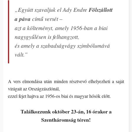
„Együtt szavaljuk el Ady Endre
Fölszállott
a páva
című versét –
azt a költeményt, amely 1956-ban a biai
nagygyűlésen is felhangzott,
és amely a szabadságvágy szimbólumává
vált.”
A vers elmondása után minden résztvevő elhelyezheti a saját
virágait az Országzászlónál,
ezzel fejet hajtva az 1956-os biai és magyar hősök előtt.
Találkozzunk
október 23-án, 16 órakor
a
Szentháromság téren
!