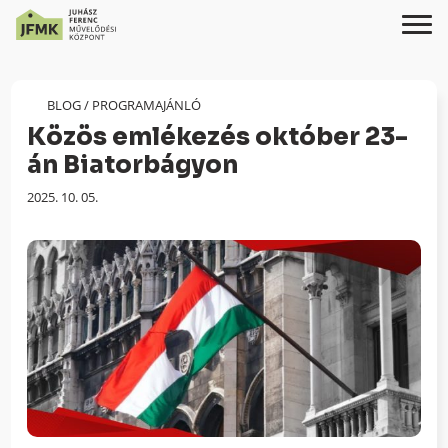
Skip
Ugrás
to
a
Content
navigációhoz
BLOG
/
PROGRAMAJÁNLÓ
Közös emlékezés október 23-
án Biatorbágyon
Megjelenés
2025. 10. 05.
dátuma: