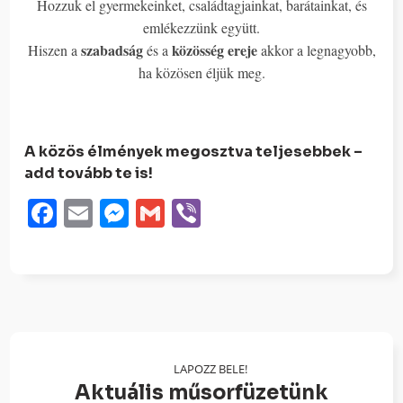
Hozzuk el gyermekeinket, családtagjainkat, barátainkat, és
emlékezzünk együtt.
szabadság
közösség ereje
Hiszen a
és a
akkor a legnagyobb,
ha közösen éljük meg.
A közös élmények megosztva teljesebbek –
add tovább te is!
Facebook
Email
Messenger
Gmail
Viber
LAPOZZ BELE!
Aktuális műsorfüzetünk