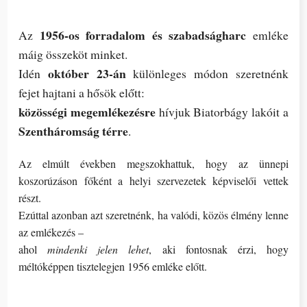
1956-os forradalom és szabadságharc
Az
emléke
máig összeköt minket.
október 23-án
Idén
különleges módon szeretnénk
fejet hajtani a hősök előtt:
közösségi megemlékezésre
hívjuk Biatorbágy lakóit a
Szentháromság térre
.
Az elmúlt években megszokhattuk, hogy az ünnepi
koszorúzáson főként a helyi szervezetek képviselői vettek
részt.
Ezúttal azonban azt szeretnénk, ha valódi, közös élmény lenne
az emlékezés –
ahol
mindenki jelen lehet
, aki fontosnak érzi, hogy
méltóképpen tisztelegjen 1956 emléke előtt.