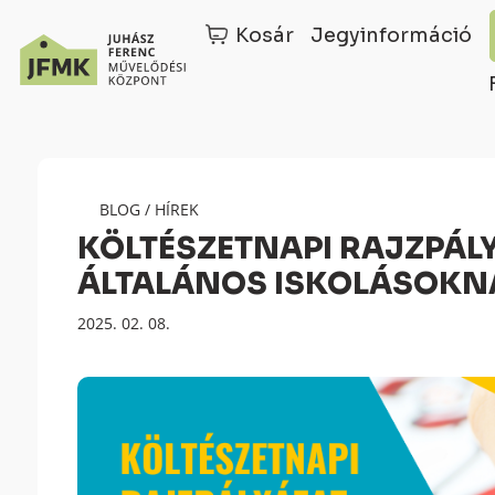
Kosár
Jegyinformáció
Skip
Ugrás
to
a
Content
navigációhoz
BLOG
/
HÍREK
KÖLTÉSZETNAPI RAJZPÁL
ÁLTALÁNOS ISKOLÁSOKN
Megjelenés
2025. 02. 08.
dátuma: