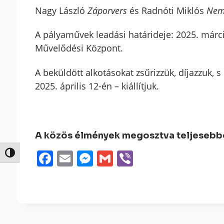
Nagy László
Záporvers
és Radnóti Miklós
Nem
A pályaművek leadási határideje: 2025. márci
Művelődési Központ.
A beküldött alkotásokat zsűrizzük, díjazzuk,
2025. április 12-én – kiállítjuk.
A közös élmények megosztva teljesebbek
Facebook
Email
Messenger
Gmail
Viber
Nagy kontraszt váltása