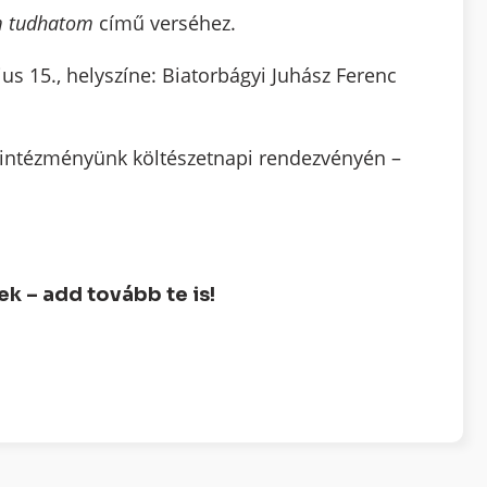
 tudhatom
című verséhez.
us 15., helyszíne: Biatorbágyi Juhász Ferenc
 s intézményünk költészetnapi rendezvényén –
 – add tovább te is!