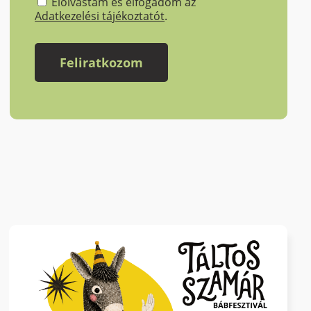
Elolvastam és elfogadom az
Adatkezelési tájékoztatót
.