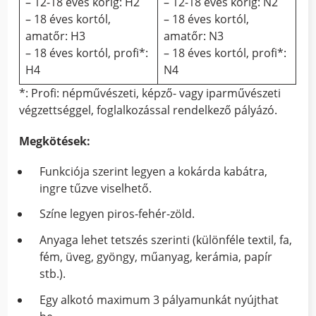
– 12-18 éves korig: H2
– 12-18 éves korig: N2
– 18 éves kortól,
– 18 éves kortól,
amatőr: H3
amatőr: N3
– 18 éves kortól, profi*:
– 18 éves kortól, profi*:
H4
N4
*: Profi: népművészeti, képző- vagy iparművészeti
végzettséggel, foglalkozással rendelkező pályázó.
Megkötések:
Funkciója szerint legyen a kokárda kabátra,
ingre tűzve viselhető.
Színe legyen piros-fehér-zöld.
Anyaga lehet tetszés szerinti (különféle textil, fa,
fém, üveg, gyöngy, műanyag, kerámia, papír
stb.).
Egy alkotó maximum 3 pályamunkát nyújthat