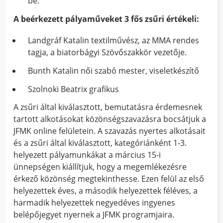
be.
A beérkezett pályaműveket 3 fős zsűri értékeli:
Landgráf Katalin textilművész, az MMA rendes
tagja, a biatorbágyi Szövőszakkör vezetője.
Bunth Katalin női szabó mester, viseletkészítő
Szolnoki Beatrix grafikus
A zsűri által kiválasztott, bemutatásra érdemesnek
tartott alkotásokat közönségszavazásra bocsátjuk a
JFMK online felületein. A szavazás nyertes alkotásait
és a zsűri által kiválasztott, kategóriánként 1-3.
helyezett pályamunkákat a március 15-i
ünnepségen kiállítjuk, hogy a megemlékezésre
érkező közönség megtekinthesse. Ezen felül az első
helyezettek éves, a második helyezettek féléves, a
harmadik helyezettek negyedéves ingyenes
belépőjegyet nyernek a JFMK programjaira.