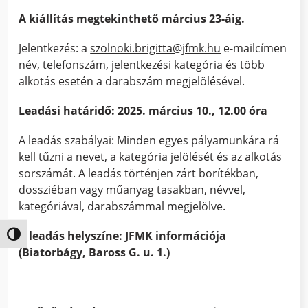
A kiállítás megtekinthető március 23-áig.
Jelentkezés: a
szolnoki.brigitta@jfmk.hu
e-mailcímen
név, telefonszám, jelentkezési kategória és több
alkotás esetén a darabszám megjelölésével.
Leadási határidő: 2025. március 10., 12.00 óra
A leadás szabályai: Minden egyes pályamunkára rá
kell tűzni a nevet, a kategória jelölését és az alkotás
sorszámát. A leadás történjen zárt borítékban,
dossziéban vagy műanyag tasakban, névvel,
kategóriával, darabszámmal megjelölve.
A leadás helyszíne: JFMK információja
Nagy kontraszt váltása
(Biatorbágy, Baross G. u. 1.)