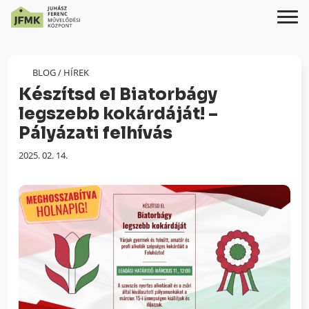
Skip
Ugrás
to
a
Content
navigációhoz
BLOG
/
HÍREK
Készítsd el Biatorbágy
legszebb kokárdáját! –
Pályázati felhívás
Megjelenés
2025. 02. 14.
dátuma: