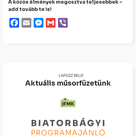
A közös élmények megosztva teljesebbek –
add tovább te is!
Facebook
Email
Messenger
Gmail
Viber
LAPOZZ BELE!
Aktuális műsorfüzetünk