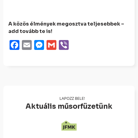
A közös élmények megosztva teljesebbek –
add tovább te is!
Facebook
Email
Messenger
Gmail
Viber
LAPOZZ BELE!
Aktuális műsorfüzetünk