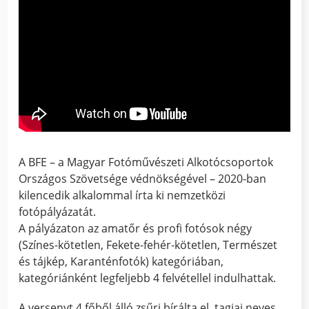
A BFE – a Magyar Fotóművészeti Alkotócsoportok
Országos Szövetsége védnökségével – 2020-ban
kilencedik alkalommal írta ki nemzetközi
fotópályázatát.
A pályázaton az amatőr és profi fotósok négy
(Színes-kötetlen, Fekete-fehér-kötetlen, Természet
és tájkép, Karanténfotók) kategóriában,
kategóriánként legfeljebb 4 felvétellel indulhattak.
A versenyt 4 főből álló zsűri bírálta el, tagjai neves