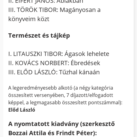
II. EIFERT JÁNOS: Ablakban
III. TÖRÖK TIBOR: Magányosan a
könyveim közt
Természet és tájkép
I. LITAUSZKI TIBOR: Ágasok lehelete
II. KOVÁCS NORBERT: Ébredések
III. ELŐD LÁSZLÓ: Tűzhal kánaán
A legeredményesebb alkotó (a négy kategória
összesített versenyében, 7 díjazott/elfogadott
képpel, a legmagasabb összesített pontszámmal):
Előd László
A nyomtatott kiadvány (szerkesztő
Bozzai Attila és Frindt Péter):