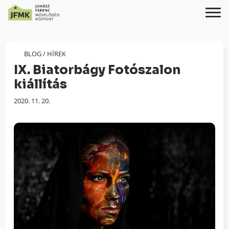
Skip
Ugrás
to
a
Content
navigációhoz
BLOG
/
HÍREK
IX. Biatorbágy Fotószalon
kiállítás
Megjelenés
2020. 11. 20.
dátuma: