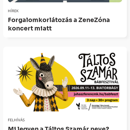
HÍREK
Forgalomkorlátozás a ZeneZóna
koncert miatt
FELHÍVÁS
Mi legyen a Táltos Szamár neve?