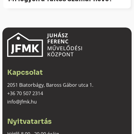
Kapcsolat
2051 Biatorbágy, Baross Gábor utca 1.
+36 70 507 2314
info@jfmk.hu
Nyitvatartás
Hétfő 8.00 - 20.00 óráig,