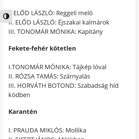
I. ELŐD LÁSZLÓ: Reggeli meló
Nagy kontraszt váltása
II. ELŐD LÁSZLÓ: Éjszakai kalmárok
III. TONOMÁR MÓNIKA: Kapitány
Fekete-fehér kötetlen
I.TONOMÁR MÓNIKA: Tájkép lóval
II. RÓZSA TAMÁS: Szárnyalás
III. HORVÁTH BOTOND: Szabadság híd
ködben
Karantén
I. PRAUDA MIKLÓS: Mollika