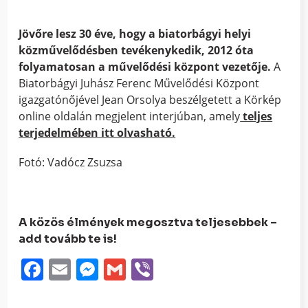
Jövőre lesz 30 éve, hogy a biatorbágyi helyi
közművelődésben tevékenykedik, 2012 óta
folyamatosan a művelődési központ vezetője.
A
Biatorbágyi Juhász Ferenc Művelődési Központ
igazgatónőjével Jean Orsolya beszélgetett a Körkép
online oldalán megjelent interjúban, amely
teljes
terjedelmében itt olvasható.
Fotó: Vadócz Zsuzsa
A közös élmények megosztva teljesebbek –
add tovább te is!
Facebook
Email
Messenger
Gmail
Viber