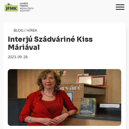
Skip
Ugrás
to
a
Content
navigációhoz
BLOG
/
HÍREK
Interjú Szádváriné Kiss
Máriával
Megjelenés
2023. 09. 28.
dátuma: