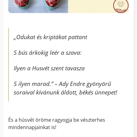
„Odukat és kriptákat pattant
S bús árkokig leér a szava:
Ilyen a Husvét szent tavasza
S ilyen marad.” – Ady Endre gyönyörű
soraival kívánunk áldott, békés ünnepet!
És a húsvét öröme ragyogja be vészterhes
mindennapjainkat is!