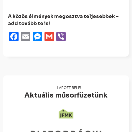
A közös élmények megosztva teljesebbek –
add tovább te is!
Facebook
Email
Messenger
Gmail
Viber
LAPOZZ BELE!
Aktuális műsorfüzetünk