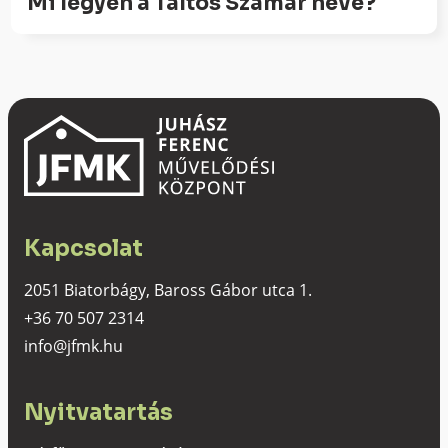
Mi legyen a Táltos Szamár neve?
Kapcsolat
2051 Biatorbágy, Baross Gábor utca 1.
+36 70 507 2314
info@jfmk.hu
Nyitvatartás