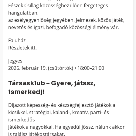
Fészek Csillag közösséghez illően fergeteges
hangulatban,
az esélyegyenlőség jegyében. Jelmezek, közös játék,
nevetés és igazi, befogadó közösségi élmény vár.
Faluház
Részletek
itt
.
Jegyes
2026. február 19. (csütörtök) • 18:00–21:00
Társasklub – Gyere, játssz,
ismerkedj!
Díjazott képesség- és készségfejlesztő játékok a
kicsikkel, stratégiai, kaland-, kreatív, parti- és
ismerkedős
játékok a nagyokkal. Ha egyedül jössz, nálunk akkor
is találsz játékostársakat.