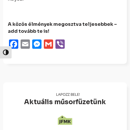
A közös élmények megosztva teljesebbek –
add tovább te is!
Facebook
Email
Messenger
Gmail
Viber
Nagy kontraszt váltása
LAPOZZ BELE!
Aktuális műsorfüzetünk