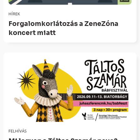
HÍREK
Forgalomkorlátozás a ZeneZóna
koncert miatt
FELHÍVÁS