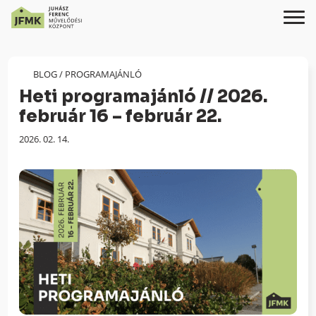
Skip
Ugrás
to
a
Content
navigációhoz
BLOG
/
PROGRAMAJÁNLÓ
Heti programajánló // 2026.
február 16 – február 22.
Megjelenés
2026. 02. 14.
dátuma: