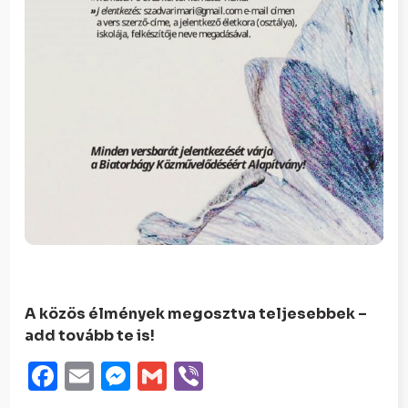
A közös élmények megosztva teljesebbek –
add tovább te is!
Facebook
Email
Messenger
Gmail
Viber