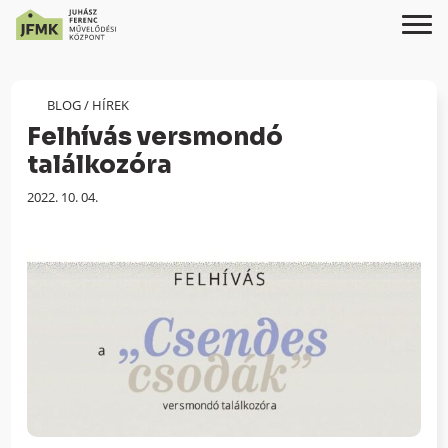
Skip
Ugrás
to
a
Content
navigációhoz
BLOG
/
HÍREK
Felhívás versmondó
találkozóra
Megjelenés
2022. 10. 04.
dátuma: