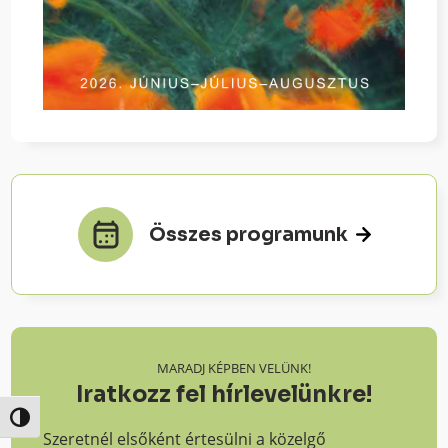
Összes programunk
MARADJ KÉPBEN VELÜNK!
Iratkozz fel hírlevelünkre!
Nagy kontraszt váltása
Szeretnél elsőként értesülni a közelgő