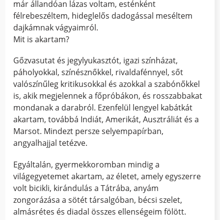
már állandóan lázas voltam, esténként
félrebeszéltem, hideglelős dadogással meséltem
dajkámnak vágyaimról.
Mit is akartam?
Gőzvasutat és jegylyukasztót, igazi színházat,
páholyokkal, színésznőkkel, rivaldafénnyel, sőt
valószínűleg kritikusokkal és azokkal a szabónőkkel
is, akik megjelennek a főpróbákon, és rosszabbakat
mondanak a darabról. Ezenfelül lengyel kabátkát
akartam, továbbá Indiát, Amerikát, Ausztráliát és a
Marsot. Mindezt persze selyempapírban,
angyalhajjal tetézve.
Egyáltalán, gyermekkoromban mindig a
világegyetemet akartam, az életet, amely egyszerre
volt bicikli, kirándulás a Tátrába, anyám
zongorázása a sötét társalgóban, bécsi szelet,
almásrétes és diadal összes ellenségeim fölött.