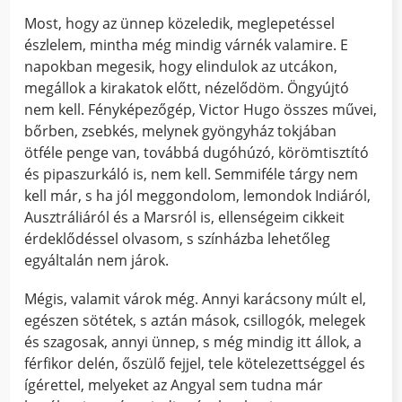
Most, hogy az ünnep közeledik, meglepetéssel
észlelem, mintha még mindig várnék valamire. E
napokban megesik, hogy elindulok az utcákon,
megállok a kirakatok előtt, nézelődöm. Öngyújtó
nem kell. Fényképezőgép, Victor Hugo összes művei,
bőrben, zsebkés, melynek gyöngyház tokjában
ötféle penge van, továbbá dugóhúzó, körömtisztító
és pipaszurkáló is, nem kell. Semmiféle tárgy nem
kell már, s ha jól meggondolom, lemondok Indiáról,
Ausztráliáról és a Marsról is, ellenségeim cikkeit
érdeklődéssel olvasom, s színházba lehetőleg
egyáltalán nem járok.
Mégis, valamit várok még. Annyi karácsony múlt el,
egészen sötétek, s aztán mások, csillogók, melegek
és szagosak, annyi ünnep, s még mindig itt állok, a
férfikor delén, őszülő fejjel, tele kötelezettséggel és
ígérettel, melyeket az Angyal sem tudna már