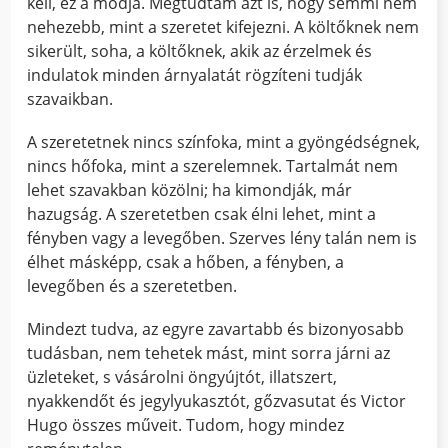
kell, ez a módja. Megtudtam azt is, hogy semmi nem
nehezebb, mint a szeretet kifejezni. A költőknek nem
sikerült, soha, a költőknek, akik az érzelmek és
indulatok minden árnyalatát rögzíteni tudják
szavaikban.
A szeretetnek nincs színfoka, mint a gyöngédségnek,
nincs hőfoka, mint a szerelemnek. Tartalmát nem
lehet szavakban közölni; ha kimondják, már
hazugság. A szeretetben csak élni lehet, mint a
fényben vagy a levegőben. Szerves lény talán nem is
élhet másképp, csak a hőben, a fényben, a
levegőben és a szeretetben.
Mindezt tudva, az egyre zavartabb és bizonyosabb
tudásban, nem tehetek mást, mint sorra járni az
üzleteket, s vásárolni öngyújtót, illatszert,
nyakkendőt és jegylyukasztót, gőzvasutat és Victor
Hugo összes műveit. Tudom, hogy mindez