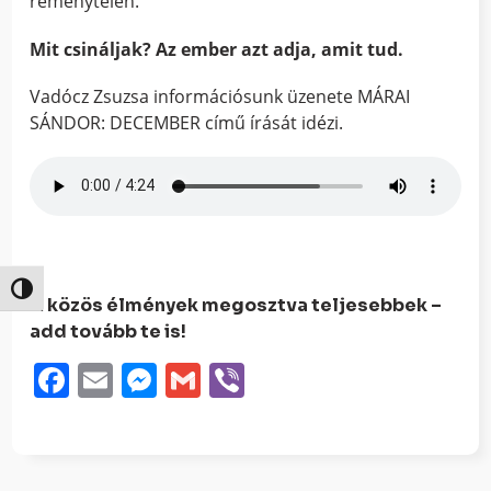
reménytelen.
Mit csináljak? Az ember azt adja, amit tud.
Vadócz Zsuzsa információsunk üzenete MÁRAI
SÁNDOR: DECEMBER című írását idézi.
Nagy kontraszt váltása
A közös élmények megosztva teljesebbek –
add tovább te is!
Facebook
Email
Messenger
Gmail
Viber