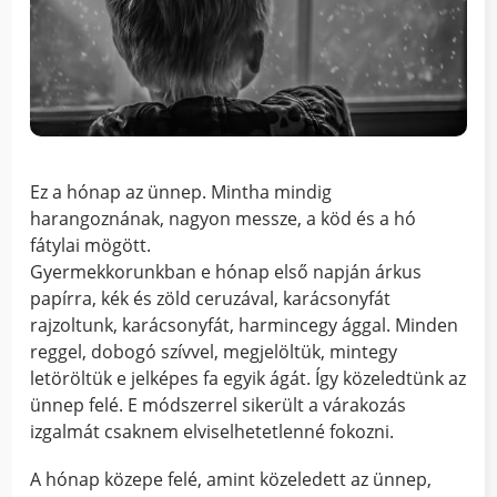
Ez a hónap az ünnep. Mintha mindig
harangoznának, nagyon messze, a köd és a hó
fátylai mögött.
Gyermekkorunkban e hónap első napján árkus
papírra, kék és zöld ceruzával, karácsonyfát
rajzoltunk, karácsonyfát, harmincegy ággal. Minden
reggel, dobogó szívvel, megjelöltük, mintegy
letöröltük e jelképes fa egyik ágát. Így közeledtünk az
ünnep felé. E módszerrel sikerült a várakozás
izgalmát csaknem elviselhetetlenné fokozni.
A hónap közepe felé, amint közeledett az ünnep,