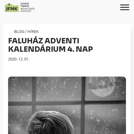
Skip
Ugrás
to
a
Content
navigációhoz
BLOG
/
HÍREK
FALUHÁZ ADVENTI
KALENDÁRIUM 4. NAP
Megjelenés
2020. 12. 01.
dátuma: