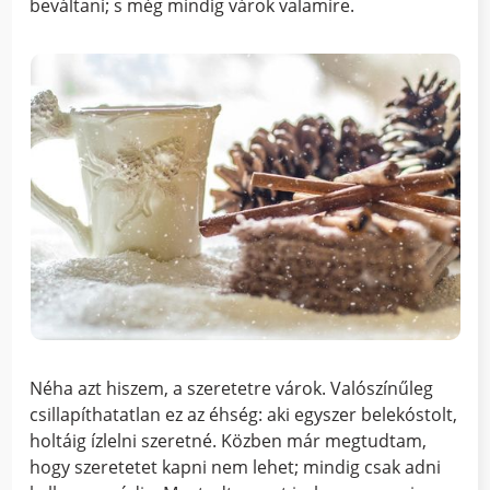
beváltani; s még mindig várok valamire.
Néha azt hiszem, a szeretetre várok. Valószínűleg
csillapíthatatlan ez az éhség: aki egyszer belekóstolt,
holtáig ízlelni szeretné. Közben már megtudtam,
hogy szeretetet kapni nem lehet; mindig csak adni