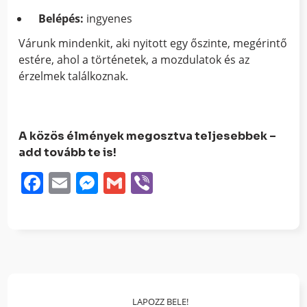
Belépés:
ingyenes
Várunk mindenkit, aki nyitott egy őszinte, megérintő
estére, ahol a történetek, a mozdulatok és az
érzelmek találkoznak.
A közös élmények megosztva teljesebbek –
add tovább te is!
Facebook
Email
Messenger
Gmail
Viber
LAPOZZ BELE!