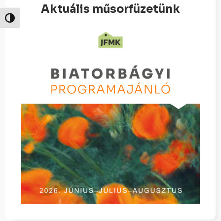
Aktuális műsorfüzetünk
Nagy kontraszt váltása