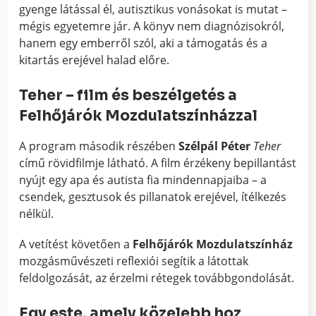
gyenge látással él, autisztikus vonásokat is mutat –
mégis egyetemre jár. A könyv nem diagnózisokról,
hanem egy emberről szól, aki a támogatás és a
kitartás erejével halad előre.
Teher – film és beszélgetés a
Felhőjárók Mozdulatszínházzal
A program második részében
Szélpál Péter
Teher
című rövidfilmje látható. A film érzékeny bepillantást
nyújt egy apa és autista fia mindennapjaiba – a
csendek, gesztusok és pillanatok erejével, ítélkezés
nélkül.
A vetítést követően a
Felhőjárók Mozdulatszínház
mozgásművészeti reflexiói segítik a látottak
feldolgozását, az érzelmi rétegek továbbgondolását.
Egy este, amely közelebb hoz