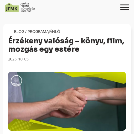
Skip
Ugrás
to
a
Content
navigációhoz
BLOG
/
PROGRAMAJÁNLÓ
Érzékeny valóság – könyv, film,
mozgás egy estére
Megjelenés
2025. 10. 05.
dátuma: