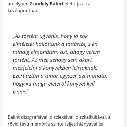
amelyben
Zsindely Bálint
életútja áll a
középpontban.
„Az történt ugyanis, hogy jó sok
elméletet hallottunk a tanártól, s én
mindig elmondtam azt, ahogy velem
történt. Az meg sehogy sem akart
megfelelni a könyvekben leírtaknak.
Ezért aztán a tanár egyszer azt mondta,
hogy »a maga életéről könyvet kell
írni!«.”
Bálint diszgráfiával, diszlexiával, diszkalkuliával, a
rövid távú memória szinte teljes hiányával és