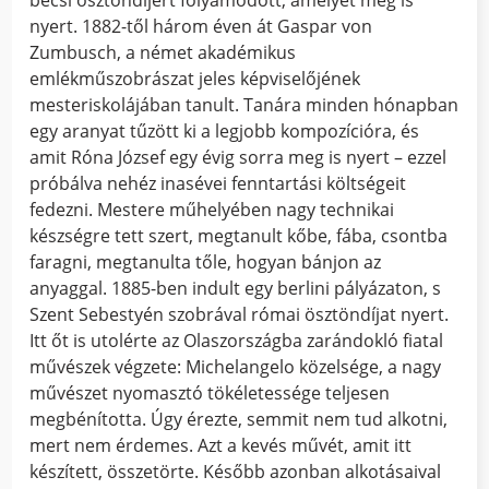
bécsi ösztöndíjért folyamodott, amelyet meg is
nyert. 1882-től három éven át Gaspar von
Zumbusch, a német akadémikus
emlékműszobrászat jeles képviselőjének
mesteriskolájában tanult. Tanára minden hónapban
egy aranyat tűzött ki a legjobb kompozícióra, és
amit Róna József egy évig sorra meg is nyert – ezzel
próbálva nehéz inasévei fenntartási költségeit
fedezni. Mestere műhelyében nagy technikai
készségre tett szert, megtanult kőbe, fába, csontba
faragni, megtanulta tőle, hogyan bánjon az
anyaggal. 1885-ben indult egy berlini pályázaton, s
Szent Sebestyén szobrával római ösztöndíjat nyert.
Itt őt is utolérte az Olaszországba zarándokló fiatal
művészek végzete: Michelangelo közelsége, a nagy
művészet nyomasztó tökéletessége teljesen
megbénította. Úgy érezte, semmit nem tud alkotni,
mert nem érdemes. Azt a kevés művét, amit itt
készített, összetörte. Később azonban alkotásaival