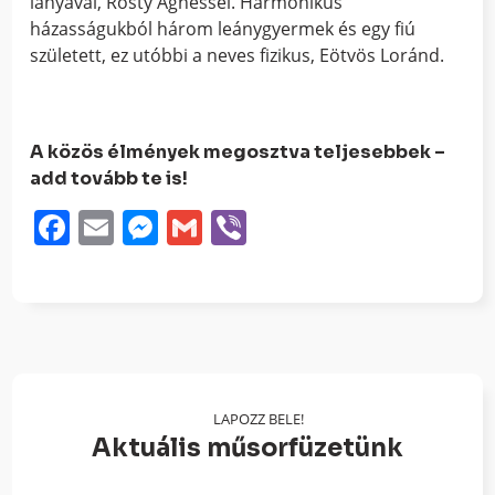
lányával, Rosty Ágnessel. Harmonikus
házasságukból három leánygyermek és egy fiú
született, ez utóbbi a neves fizikus, Eötvös Loránd.
A közös élmények megosztva teljesebbek –
add tovább te is!
Facebook
Email
Messenger
Gmail
Viber
LAPOZZ BELE!
Aktuális műsorfüzetünk