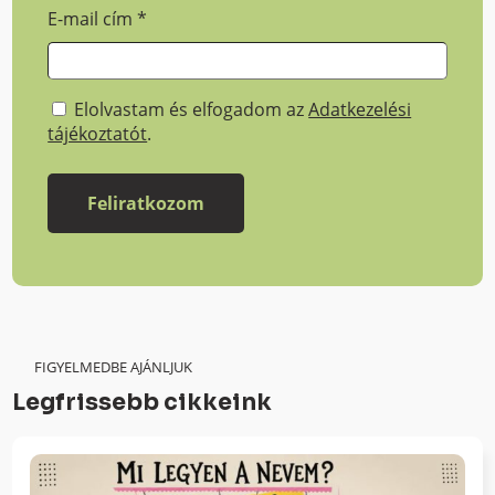
E-mail cím
*
Elolvastam és elfogadom az
Adatkezelési
tájékoztatót
.
FIGYELMEDBE AJÁNLJUK
Legfrissebb cikkeink