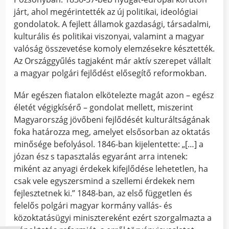
járt, ahol megérintették az új politikai, ideológiai
gondolatok. A fejlett államok gazdasági, társadalmi,
kulturális és politikai viszonyai, valamint a magyar
valóság összevetése komoly elemzésekre késztették.
Az Országgyűlés tagjaként már aktív szerepet vállalt
a magyar polgári fejlődést elősegítő reformokban.
Már egészen fiatalon elkötelezte magát azon – egész
életét végigkísérő – gondolat mellett, miszerint
Magyarország jövőbeni fejlődését kulturáltságának
foka határozza meg, amelyet elsősorban az oktatás
minősége befolyásol. 1846-ban kijelentette: „[…] a
józan ész s tapasztalás egyaránt arra intenek:
miként az anyagi érdekek kifejlődése lehetetlen, ha
csak vele egyszersmind a szellemi érdekek nem
fejlesztetnek ki.” 1848-ban, az első független és
felelős polgári magyar kormány vallás- és
közoktatásügyi minisztereként ezért szorgalmazta a