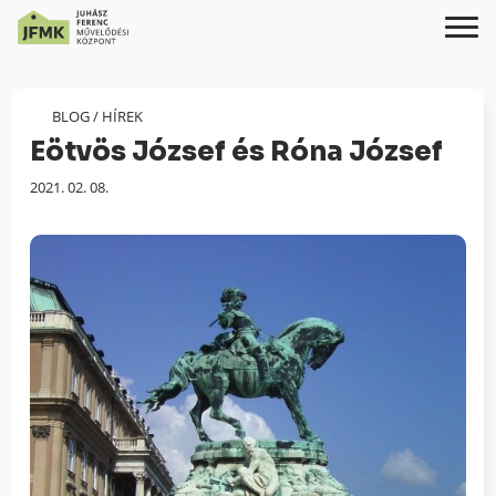
Skip
Ugrás
to
a
Content
navigációhoz
BLOG
/
HÍREK
Eötvös József és Róna József
Megjelenés
2021. 02. 08.
dátuma: