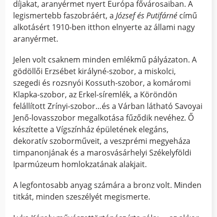
díjakat, aranyérmet nyert Európa fővárosaiban. A
legismertebb faszobráért, a
József és Putifárné
című
alkotásért 1910-ben itthon elnyerte az állami nagy
aranyérmet.
Jelen volt csaknem minden emlékmű pályázaton. A
gödöllői Erzsébet királyné-szobor, a miskolci,
szegedi és rozsnyói Kossuth-szobor, a komáromi
Klapka-szobor, az Erkel-síremlék, a Köröndön
felállított Zrínyi-szobor…és a Várban látható Savoyai
Jenő-lovasszobor megalkotása fűződik nevéhez. Ő
készítette a Vígszínház épületének elegáns,
dekoratív szoborműveit, a veszprémi megyeháza
timpanonjának és a marosvásárhelyi Székelyföldi
Iparmúzeum homlokzatának alakjait.
A legfontosabb anyag számára a bronz volt. Minden
titkát, minden szeszélyét megismerte.