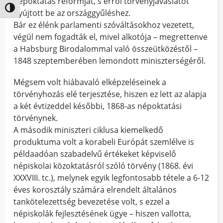
népoktatás reformját, s erről törvényjavaslatot
Nagy kontraszt váltása
nyújtott be az országgyűléshez.
Bár ez élénk parlamenti szóváltásokhoz vezetett,
végül nem fogadták el, mivel alkotója – megrettenve
a Habsburg Birodalommal való összeütközéstől –
1848 szeptemberében lemondott miniszterségéről.
Mégsem volt hiábavaló elképzeléseinek a
törvényhozás elé terjesztése, hiszen ez lett az alapja
a két évtizeddel későbbi, 1868-as népoktatási
törvénynek.
A második miniszteri ciklusa kiemelkedő
produktuma volt a korabeli Európát szemlélve is
példaadóan szabadelvű értékeket képviselő
népiskolai közoktatásról szóló törvény (1868. évi
XXXVIII. tc.), melynek egyik legfontosabb tétele a 6-12
éves korosztály számára elrendelt általános
tankötelezettség bevezetése volt, s ezzel a
népiskolák fejlesztésének ügye – hiszen vallotta,