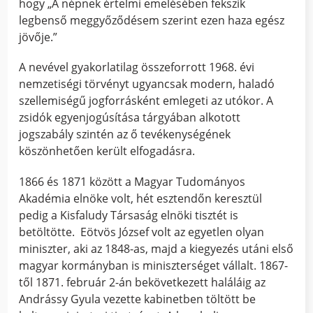
hogy „A népnek értelmi emelésében fekszik
legbenső meggyőződésem szerint ezen haza egész
jövője.”
A nevével gyakorlatilag összeforrott 1968. évi
nemzetiségi törvényt ugyancsak modern, haladó
szellemiségű jogforrásként emlegeti az utókor. A
zsidók egyenjogúsítása tárgyában alkotott
jogszabály szintén az ő tevékenységének
köszönhetően került elfogadásra.
1866 és 1871 között a Magyar Tudományos
Akadémia elnöke volt, hét esztendőn keresztül
pedig a Kisfaludy Társaság elnöki tisztét is
betöltötte. Eötvös József volt az egyetlen olyan
miniszter, aki az 1848-as, majd a kiegyezés utáni első
magyar kormányban is miniszterséget vállalt. 1867-
től 1871. február 2-án bekövetkezett haláláig az
Andrássy Gyula vezette kabinetben töltött be