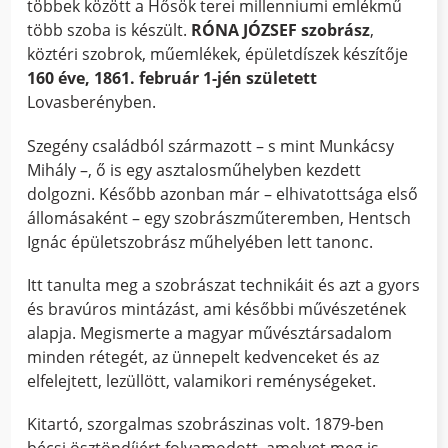
többek között a Hősök terei millenniumi emlékmű
több szoba is készült.
RÓNA JÓZSEF
szobrász
,
köztéri szobrok, műemlékek, épületdíszek készítője
160 éve, 1861. február 1-jén született
Lovasberényben.
Szegény családból származott – s mint Munkácsy
Mihály –, ő is egy asztalosműhelyben kezdett
dolgozni. Később azonban már – elhivatottsága első
állomásaként – egy szobrászműteremben, Hentsch
Ignác épületszobrász műhelyében lett tanonc.
Itt tanulta meg a szobrászat technikáit és azt a gyors
és bravúros mintázást, ami későbbi művészetének
alapja. Megismerte a magyar művésztársadalom
minden rétegét, az ünnepelt kedvenceket és az
elfelejtett, lezüllött, valamikori reménységeket.
Kitartó, szorgalmas szobrászinas volt. 1879-ben