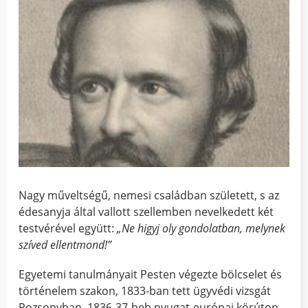
Nagy műveltségű, nemesi családban született, s az
édesanyja által vallott szellemben nevelkedett két
testvérével együtt:
„Ne higyj oly gondolatban, melynek
szíved ellentmond!”
Egyetemi tanulmányait Pesten végezte bölcselet és
történelem szakon, 1833-ban tett ügyvédi vizsgát
Pozsonyban. 1836-37-beb nyugat-európai körúton