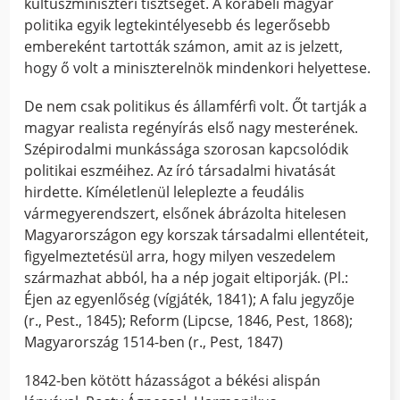
kultuszminiszteri tisztséget. A korabeli magyar
politika egyik legtekintélyesebb és legerősebb
embereként tartották számon, amit az is jelzett,
hogy ő volt a miniszterelnök mindenkori helyettese.
De nem csak politikus és államférfi volt. Őt tartják a
magyar realista regényírás első nagy mesterének.
Szépirodalmi munkássága szorosan kapcsolódik
politikai eszméihez. Az író társadalmi hivatását
hirdette. Kíméletlenül leleplezte a feudális
vármegyerendszert, elsőnek ábrázolta hitelesen
Magyarországon egy korszak társadalmi ellentéteit,
figyelmeztetésül arra, hogy milyen veszedelem
származhat abból, ha a nép jogait eltiporják. (Pl.:
Éjen az egyenlőség (vígjáték, 1841); A falu jegyzője
(r., Pest., 1845); Reform (Lipcse, 1846, Pest, 1868);
Magyarország 1514-ben (r., Pest, 1847)
1842-ben kötött házasságot a békési alispán