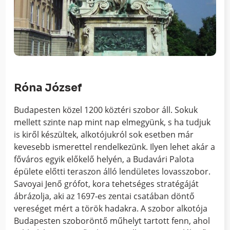
Róna József
Budapesten közel 1200 köztéri szobor áll. Sokuk
mellett szinte nap mint nap elmegyünk, s ha tudjuk
is kiről készültek, alkotójukról sok esetben már
kevesebb ismerettel rendelkezünk. Ilyen lehet akár a
főváros egyik előkelő helyén, a Budavári Palota
épülete előtti teraszon álló lendületes lovasszobor.
Savoyai Jenő grófot, kora tehetséges stratégáját
ábrázolja, aki az 1697-es zentai csatában döntő
vereséget mért a török hadakra. A szobor alkotója
Budapesten szoboröntő műhelyt tartott fenn, ahol