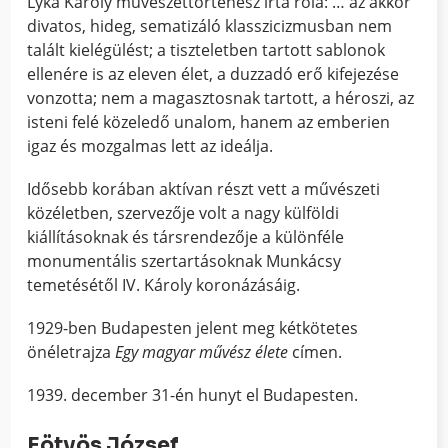
Lyka Károly művészettörténész írta róla: … az akkor
divatos, hideg, sematizáló klasszicizmusban nem
talált kielégülést; a tiszteletben tartott sablonok
ellenére is az eleven élet, a duzzadó erő kifejezése
vonzotta; nem a magasztosnak tartott, a héroszi, az
isteni felé közeledő unalom, hanem az emberien
igaz és mozgalmas lett az ideálja.
Idősebb korában aktívan részt vett a művészeti
közéletben, szervezője volt a nagy külföldi
kiállításoknak és társrendezője a különféle
monumentális szertartásoknak Munkácsy
temetésétől IV. Károly koronázásáig.
1929-ben Budapesten jelent meg kétkötetes
önéletrajza
Egy magyar művész élete
címen.
1939. december 31-én hunyt el Budapesten.
Eötvös József