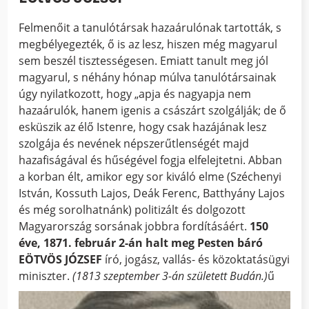
Felmenőit a tanulótársak hazaárulónak tartották, s
megbélyegezték, ő is az lesz, hiszen még magyarul
sem beszél tisztességesen. Emiatt tanult meg jól
magyarul, s néhány hónap múlva tanulótársainak
úgy nyilatkozott, hogy „apja és nagyapja nem
hazaárulók, hanem igenis a császárt szolgálják; de ő
esküszik az élő Istenre, hogy csak hazájának lesz
szolgája és nevének népszerűtlenségét majd
hazafiságával és hűségével fogja elfelejtetni. Abban
a korban élt, amikor egy sor kiváló elme (Széchenyi
István, Kossuth Lajos, Deák Ferenc, Batthyány Lajos
és még sorolhatnánk) politizált és dolgozott
Magyarország sorsának jobbra fordításáért.
150
éve, 1871. február 2-án halt
meg Pesten báró
EÖTVÖS JÓZSEF
író, jogász, vallás- és közoktatásügyi
miniszter.
(1813 szeptember 3-án született Budán.)
ű