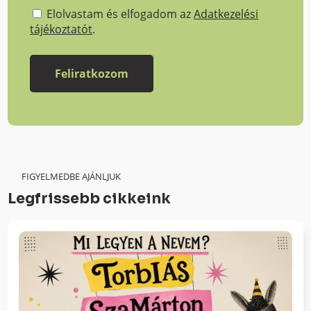
Elolvastam és elfogadom az
Adatkezelési
tájékoztatót
.
FIGYELMEDBE AJÁNLJUK
Legfrissebb cikkeink