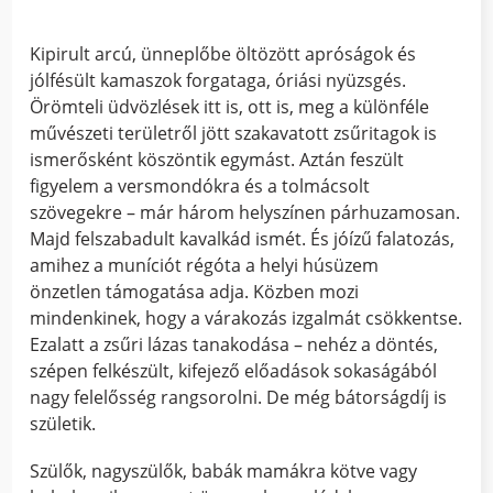
Kipirult arcú, ünneplőbe öltözött apróságok és
jólfésült kamaszok forgataga, óriási nyüzsgés.
Örömteli üdvözlések itt is, ott is, meg a különféle
művészeti területről jött szakavatott zsűritagok is
ismerősként köszöntik egymást. Aztán feszült
figyelem a versmondókra és a tolmácsolt
szövegekre – már három helyszínen párhuzamosan.
Majd felszabadult kavalkád ismét. És jóízű falatozás,
amihez a muníciót régóta a helyi húsüzem
önzetlen támogatása adja. Közben mozi
mindenkinek, hogy a várakozás izgalmát csökkentse.
Ezalatt a zsűri lázas tanakodása – nehéz a döntés,
szépen felkészült, kifejező előadások sokaságából
nagy felelősség rangsorolni. De még bátorságdíj is
születik.
Szülők, nagyszülők, babák mamákra kötve vagy