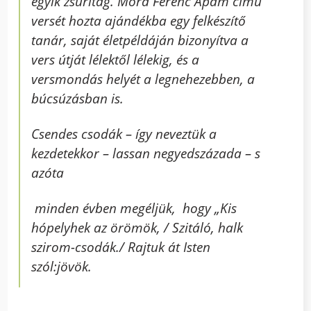
egyik zsűritag. Móra Ferenc Apám című
versét hozta ajándékba egy felkészítő
tanár, saját életpéldáján bizonyítva a
vers útját lélektől lélekig, és a
versmondás helyét a legnehezebben, a
búcsúzásban is.
Csendes csodák – így neveztük a
kezdetekkor – lassan negyedszázada – s
azóta
minden évben megéljük, hogy „
Kis
hópelyhek az örömök, / Szitáló, halk
szirom-csodák./ Rajtuk át Isten
szól:jövök.