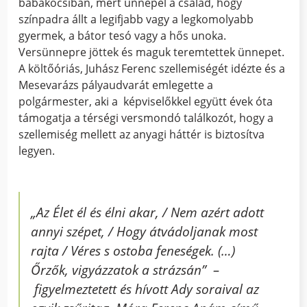
babakocsiban, mert ünnepel a család, hogy
színpadra állt a legifjabb vagy a legkomolyabb
gyermek, a bátor tesó vagy a hős unoka.
Versünnepre jöttek és maguk teremtettek ünnepet.
A költőóriás, Juhász Ferenc szellemiségét idézte és a
Mesevarázs pályaudvarát emlegette a
polgármester, aki a képviselőkkel együtt évek óta
támogatja a térségi versmondó találkozót, hogy a
szellemiség mellett az anyagi háttér is biztosítva
legyen.
„
Az Élet él és élni akar, / Nem azért adott
annyi szépet, / Hogy átvádoljanak most
rajta / Véres s ostoba feneségek. (…)
Őrzők, vigyázzatok a strázsán
” –
figyelmeztetett és hívott Ady soraival az