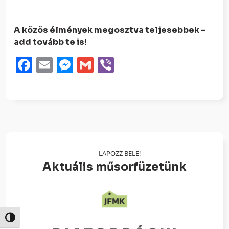
A közös élmények megosztva teljesebbek –
add tovább te is!
Facebook
Email
Messenger
Gmail
Viber
LAPOZZ BELE!
Aktuális műsorfüzetünk
Nagy kontraszt váltása