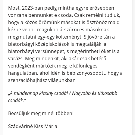
Most, 2023-ban pedig mintha egyre erősebben
vonzana bennünket e csoda. Csak remélni tudjuk,
hogy a közös örömünk másokat is ösztönöz majd
kézbe venni, magukon átszűrni és másoknak
megmutatni egy-egy költeményt. S jövőre tán a
biatorbágyi középiskolások is megtalálják a
biatorbágyi versünnepet, s megérintheti őket is a
varázs. Meg mindenkit, aki akár csak betérő
vendégként mártózik meg e különleges
hangulatban, ahol idén is bebizonyosodott, hogy a
szenzációhajhász világunkban
„
A mindennap kicsiny csodái / Nagyobb és titkosabb
csodák.”
Becsüljük meg minél többen!
Szádváriné Kiss Mária