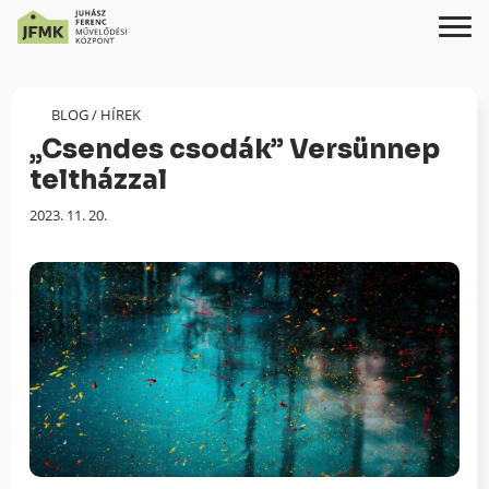
Skip
Ugrás
to
a
Content
navigációhoz
BLOG
/
HÍREK
„Csendes csodák” Versünnep
teltházzal
Megjelenés
2023. 11. 20.
dátuma: