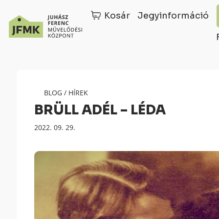
Kosár
Jegyinformáció
Skip
Ugrás
to
a
Content
navigációhoz
BLOG
/
HÍREK
BRÜLL ADÉL – LÉDA
Megjelenés
2022. 09. 29.
dátuma: