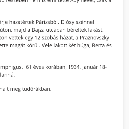
vő részében nem is említette Ady nevét, csak a
rje hazatértek Párizsból. Diósy szénnel
ton, majd a Bajza utcában béreltek lakást.
ton vettek egy 12 szobás házat, a Praznovszky-
vette magát körül. Vele lakott két húga, Berta és
pemphigus. 61 éves korában, 1934. január 18-
tlanná.
halt meg tüdőrákban.