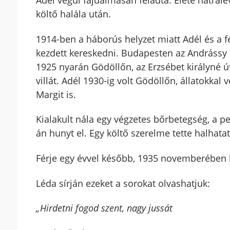
Adél végül fájdalmasan feladta. Élete hátrale
költő halála után.
1914-ben a háborús helyzet miatt Adél és a fé
kezdett kereskedni. Budapesten az Andrássy ú
1925 nyarán Gödöllőn, az Erzsébet királyné ú
villát. Adél 1930-ig volt Gödöllőn, állatokkal 
Margit is.
Kialakult nála egy végzetes bőrbetegség, a 
án hunyt el. Egy költő szerelme tette halhata
Férje egy évvel később, 1935 novemberében 
Léda sírján ezeket a sorokat olvashatjuk:
„Hirdetni fogod szent, nagy jussát