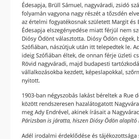
Édesapja, Brüll Sámuel, nagyváradi, zsidó sz
folyamán vagyona nagy részét a tőzsdén elvesz
az értelmi fogyatékosnak született Margit és 
Édesapja elszegényedése miatt férjül nem sze
Diósy Ödönt választotta. Diósy Ödön cégek, 
Szófiában, nászútjuk után itt telepedtek le. A
ideig Szófiában éltek, de onnan férje üzleti 
Rövid nagyváradi, majd budapesti tartózkodás
vállalkozásokba kezdett, képeslapokkal, szőr
nyitott.
1903-ban négyszobás lakást béreltek a Rue de
között rendszeresen hazalátogatott Nagyvára
meg Ady Endrével, akinek írásait a Nagyvára
Párizsban is járatta, hiszen Diósy Ödön alapító 
Adél irodalmi érdeklődése és tájékozottsága