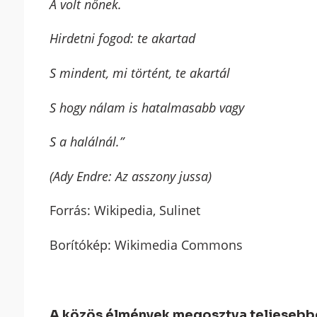
A volt nőnek.
Hirdetni fogod: te akartad
S mindent, mi történt, te akartál
S hogy nálam is hatalmasabb vagy
S a halálnál.”
(Ady Endre: Az asszony jussa)
Forrás: Wikipedia, Sulinet
Borítókép: Wikimedia Commons
A közös élmények megosztva teljesebbek