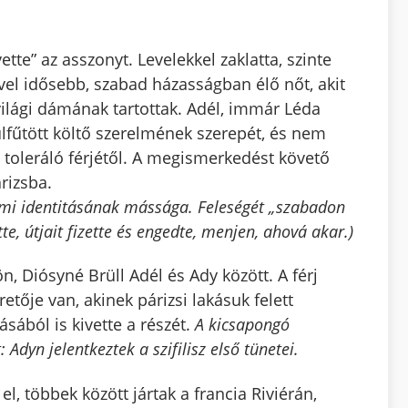
tte” az asszonyt. Levelekkel zaklatta, szinte
vvel idősebb, szabad házasságban élő nőt, akit
ilági dámának tartottak. Adél, immár Léda
túlfűtött költő szerelmének szerepét, és nem
toleráló férjétől. A megismerkedést követő
rizsba.
 nemi identitásának mássága. Feleségét „szabadon
tte, útjait fizette és engedte, menjen, ahová akar.)
, Diósyné Brüll Adél és Ady között. A férj
tője van, akinek párizsi lakásuk felett
sából is kivette a részét.
A kicsapongó
Adyn jelentkeztek a szifilisz első tünetei.
l, többek között jártak a francia Riviérán,