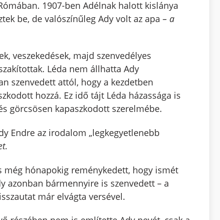
Rómában. 1907-ben Adélnak halott kislánya
eztek be, de valószínűleg Ady volt az apa
– a
sek, veszekedések, majd szenvedélyes
szakítottak. Léda nem állhatta Ady
an szenvedett attól, hogy a kezdetben
kodott hozzá. Ez idő tájt Léda házassága is
 és görcsösen kapaszkodott szerelmébe.
 Ady Endre az irodalom „legkegyetlenebb
t.
, s még hónapokig reménykedett, hogy ismét
dy azonban bármennyire is szenvedett – a
isszautat már elvágta versével.