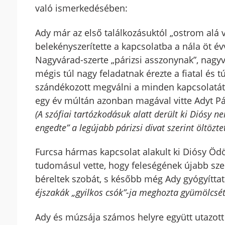
való ismerkedésében:
Ady már az első találkozásuktól „ostrom alá ve
belekényszerítette a kapcsolatba a nála öt é
Nagyvárad-szerte „párizsi asszonynak”, nagyv
mégis túl nagy feladatnak érezte a fiatal és 
szándékozott megválni a minden kapcsolatát 
egy év múltán azonban magával vitte Adyt Pá
(A szófiai tartózkodásuk alatt derült ki Diósy
engedte” a legújabb párizsi divat szerint öltözte
Furcsa hármas kapcsolat alakult ki Diósy Ödön
tudomásul vette, hogy feleségének újabb szere
béreltek szobát, s később még Ady gyógyíttatá
éjszakák „gyilkos csók”-ja meghozta gyümölcsét: 
Ady és múzsája számos helyre együtt utazott e