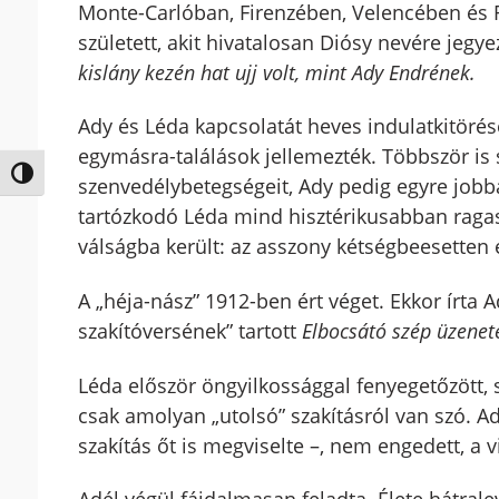
Monte-Carlóban, Firenzében, Velencében és 
született, akit hivatalosan Diósy nevére jegy
kislány kezén hat ujj volt, mint Ady Endrének.
Ady és Léda kapcsolatát heves indulatkitöré
egymásra-találások jellemezték. Többször is 
Nagy kontraszt váltása
szenvedélybetegségeit, Ady pedig egyre jobb
tartózkodó Léda mind hisztérikusabban ragasz
válságba került: az asszony kétségbeesetten
A „héja-nász” 1912-ben ért véget. Ekkor írta
szakítóversének” tartott
Elbocsátó szép üzenete
Léda először öngyilkossággal fenyegetőzött
csak amolyan „utolsó” szakításról van szó. A
szakítás őt is megviselte –, nem engedett, a v