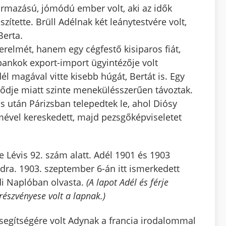
ármazású, jómódú ember volt, aki az idők
ítette. Brüll Adélnak két leánytestvére volt,
Berta.
relmét, hanem egy cégfestő kisiparos fiát,
bankok export-import ügyintézője volt
dél magával vitte kisebb húgát, Bertát is. Egy
csődje miatt szinte menekülésszerűen távoztak.
 után Párizsban telepedtek le, ahol Diósy
mével kereskedett, majd pezsgőképviseletet
 Lévis 92. szám alatt. Adél 1901 és 1903
dra. 1903. szeptember 6-án itt ismerkedett
di Naplóban olvasta.
(A lapot Adél és férje
részvényese volt a lapnak.)
 segítségére volt Adynak a francia irodalommal