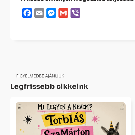
Facebook
Email
Messenger
Gmail
Viber
FIGYELMEDBE AJÁNLJUK
Legfrissebb cikkeink