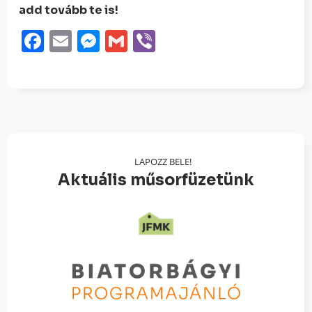
add tovább te is!
Facebook
Email
Messenger
Gmail
Viber
LAPOZZ BELE!
Aktuális műsorfüzetünk