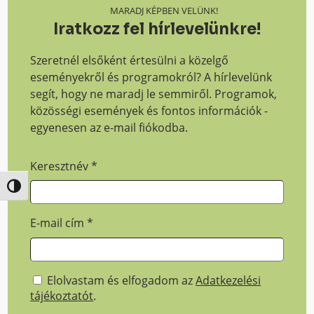
MARADJ KÉPBEN VELÜNK!
Iratkozz fel hírlevelünkre!
Szeretnél elsőként értesülni a közelgő
eseményekről és programokról? A hírlevelünk
segít, hogy ne maradj le semmiről. Programok,
közösségi események és fontos információk -
egyenesen az e-mail fiókodba.
Keresztnév
*
Nagy kontraszt váltása
E-mail cím
*
Elolvastam és elfogadom az
Adatkezelési
tájékoztatót
.