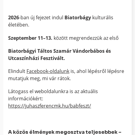
2026
-ban új fejezet indul
Biatorbágy
kulturális
életében.
Szeptember 11–13.
között megrendezzük az első
Biatorbágyi Táltos Szamár Vándorbábos és
Utcaszínházi Fesztivált.
Elindult
Facebook-oldalunk
is, ahol lépésről lépésre
mutatjuk meg, mi vár rátok.
Látogass el weboldalunkra is az aktuális
információkért:
https://juhaszferencmk.hu/babfeszt/
A közös élmények megosztva teljesebbek –