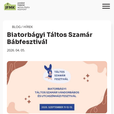
Skip
Ugrás
to
a
Content
navigációhoz
BLOG
/
HÍREK
Biatorbágyi Táltos Szamár
Bábfesztivál
Megjelenés
2026. 04. 05.
dátuma: