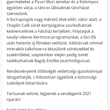
gyermekeket a Picuri Muri zenekar és a Kolompos
együttes várja, a táncos lábúaknak táncházat
szervezünk.
A focirajongók nagy méretű tévé előtt, sátor alatt, a
Chaplin Café sörét kortyolgatva szurkolhatnak
kedvenceiknek a Faluház kertjében. Folytatjuk a
tavalyi sikeres Kertmozi-programunkat, a foci-Eb
után hetente új filmeket vetítünk. Válótársak címmel
interaktív talkshow-ra készülünk színészekkel és
szakértőkkel, szeptember elején pedig ismét
találkozhatnak Bagdy Emőke pszichológussal.
Rendezvényeink többségét védettségi igazolvánnyal
látogathatják, s fokozottan ügyelünk a biztonsági
szabályok betartására.
Tartsanak velünk, legyenek a vendégeink 2021
nyarán!