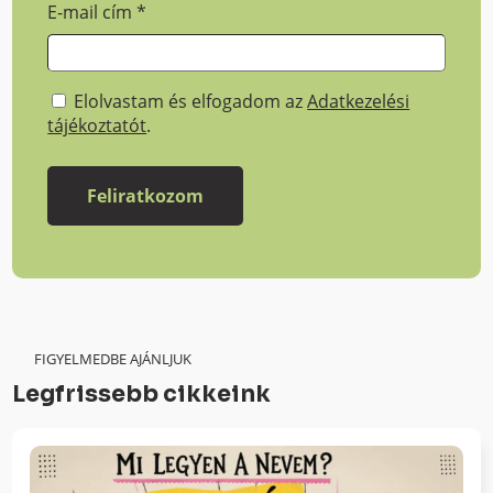
E-mail cím
*
Elolvastam és elfogadom az
Adatkezelési
tájékoztatót
.
FIGYELMEDBE AJÁNLJUK
Legfrissebb cikkeink