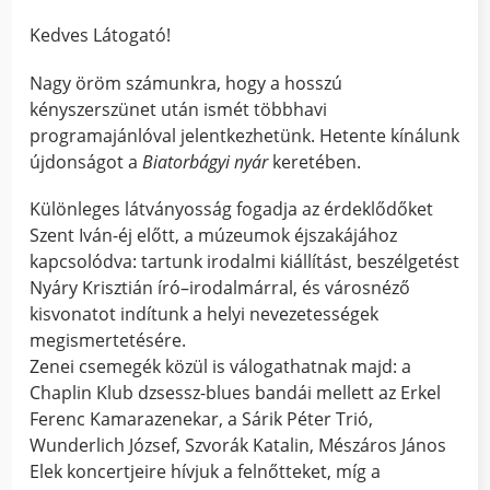
Kedves Látogató!
Nagy öröm számunkra, hogy a hosszú
kényszerszünet után ismét többhavi
programajánlóval jelentkezhetünk. Hetente kínálunk
újdonságot a
Biatorbágyi nyár
keretében.
Különleges látványosság fogadja az érdeklődőket
Szent Iván-éj előtt, a múzeumok éjszakájához
kapcsolódva: tartunk irodalmi kiállítást, beszélgetést
Nyáry Krisztián író–irodalmárral, és városnéző
kisvonatot indítunk a helyi nevezetességek
megismertetésére.
Zenei csemegék közül is válogathatnak majd: a
Chaplin Klub dzsessz-blues bandái mellett az Erkel
Ferenc Kamarazenekar, a Sárik Péter Trió,
Wunderlich József, Szvorák Katalin, Mészáros János
Elek koncertjeire hívjuk a felnőtteket, míg a