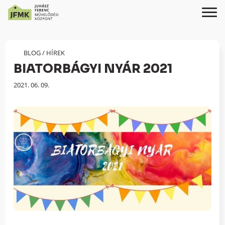
Skip
Ugrás
to
a
Content
navigációhoz
BLOG
/
HÍREK
BIATORBÁGYI NYÁR 2021
Megjelenés
2021. 06. 09.
dátuma: