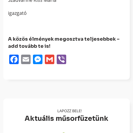
Szádváriné Kiss Mária
igazgató
A közös élmények megosztva teljesebbek –
add tovább te is!
Facebook
Email
Messenger
Gmail
Viber
LAPOZZ BELE!
Aktuális műsorfüzetünk