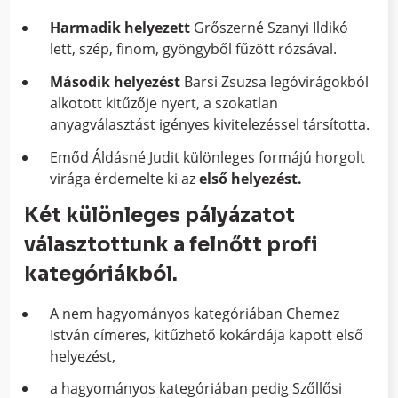
Harmadik helyezett
Grőszerné Szanyi Ildikó
lett, szép, finom, gyöngyből fűzött rózsával.
Második helyezést
Barsi Zsuzsa legóvirágokból
alkotott kitűzője nyert, a szokatlan
anyagválasztást igényes kivitelezéssel társította.
Emőd Áldásné Judit különleges formájú horgolt
virága érdemelte ki az
első helyezést.
Két különleges pályázatot
választottunk a felnőtt profi
kategóriákból.
A nem hagyományos kategóriában Chemez
István címeres, kitűzhető kokárdája kapott első
helyezést,
a hagyományos kategóriában pedig Szőllősi