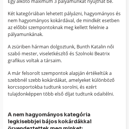
Egy alkotó maximum 3 pályamunkát nyújthat be.
Két kategóriában lehetett pályázni, hagyományos és
nem hagyományos kokárdával, de mindkét esetben
az előbbi szempontoknak meg kellett felelnie a
pályamunkának.
A zsüriben hárman dolgoztunk, Bunth Katalin női
szabó mester, viseletkészítő és Szolnoki Beatrix
grafikus voltak a társaim.
A már felsorolt szempontok alapján értékeltük a
szebbnél szebb kokárdákat, amelyeket különböző
korcsoportokba tudtunk sorolni, és ezért
tulajdonképpen több első díjat tudtunk odaítélni.
A nem hagyományos kategória
legkisebbjei bájos kokárdákkal
örvendeztettek meg minket: