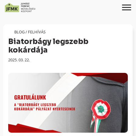
Skip
Ugrás
to
a
Content
navigációhoz
BLOG
/
FELHÍVÁS
Biatorbágy legszebb
kokárdája
Megjelenés
2025. 03. 22.
dátuma: