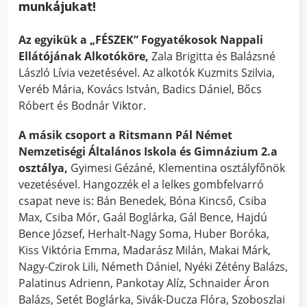
munkájukat!
Az egyikük a „FÉSZEK” Fogyatékosok Nappali
Ellátójának Alkotóköre,
Zala Brigitta és Balázsné
László Lívia vezetésével. Az alkotók Kuzmits Szilvia,
Veréb Mária, Kovács István, Badics Dániel, Bőcs
Róbert és Bodnár Viktor.
A másik csoport a Ritsmann Pál Német
Nemzetiségi Általános Iskola és Gimnázium 2.a
osztálya,
Gyimesi Gézáné, Klementina osztályfőnök
vezetésével. Hangozzék el a lelkes gombfelvarró
csapat neve is: Bán Benedek, Bóna Kincső, Csiba
Max, Csiba Mór, Gaál Boglárka, Gál Bence, Hajdú
Bence József, Herhalt-Nagy Soma, Huber Boróka,
Kiss Viktória Emma, Madarász Milán, Makai Márk,
Nagy-Czirok Lili, Németh Dániel, Nyéki Zétény Balázs,
Palatinus Adrienn, Pankotay Alíz, Schnaider Áron
Balázs, Setét Boglárka, Sivák-Ducza Flóra, Szoboszlai