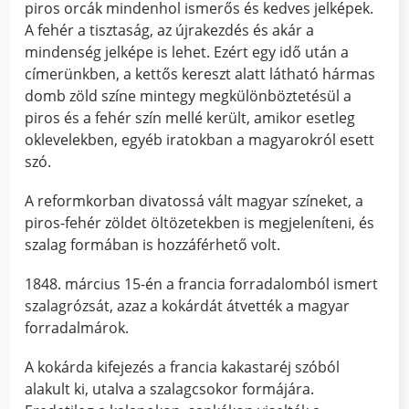
piros orcák mindenhol ismerős és kedves jelképek.
A fehér a tisztaság, az újrakezdés és akár a
mindenség jelképe is lehet. Ezért egy idő után a
címerünkben, a kettős kereszt alatt látható hármas
domb zöld színe mintegy megkülönböztetésül a
piros és a fehér szín mellé került, amikor esetleg
oklevelekben, egyéb iratokban a magyarokról esett
szó.
A reformkorban divatossá vált magyar színeket, a
piros-fehér zöldet öltözetekben is megjeleníteni, és
szalag formában is hozzáférhető volt.
1848. március 15-én a francia forradalomból ismert
szalagrózsát, azaz a kokárdát átvették a magyar
forradalmárok.
A kokárda kifejezés a francia kakastaréj szóból
alakult ki, utalva a szalagcsokor formájára.