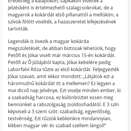
Eredetileg a kalapokon, sapkákon viselték a
jelzésként is értelmezhető szalagcsokrokat, de a
magyarok a kokárdát első pillanattól a mellükön, a
szívük fölött viselték, a hazaszeretet kifejezésének
tartották.
Legendák is övezik a magyar kokárda
megszületését, de abban biztosak lehetünk, hogy
Petőfi és Jókai viselt már március 15-én kokárdát.
Petőfi az Ő Júliájától kapta, Jókai kebelére pedig
Laborfalvi Róza tűzte az első kokárdát. Feljegyezték
Jókai szavait, amit ekkor mondott: „Látjátok ezt a
háromszínű kokárdát itt a mellemen? Ez legyen a
mai dicső nap jelvénye. Ezt viselje minden ember, ki
a szabadság harcosa, ez különböztet essen meg
bennünket a rabszolgaság zsoldoshadától. E 3 szín
képviseli a 3 szent szót: szabadság, egyenlőség,
testvériség, Ezt tűzzük kebleinkre mindannyian,
kikben magyar vér és szabad szellem lángol!”