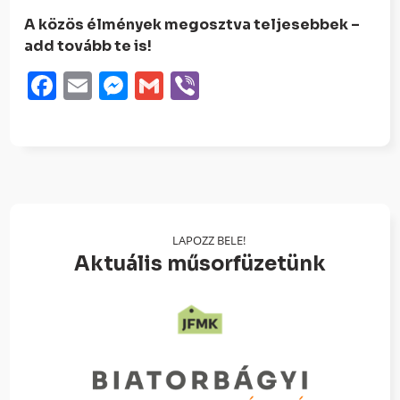
A közös élmények megosztva teljesebbek –
add tovább te is!
Facebook
Email
Messenger
Gmail
Viber
LAPOZZ BELE!
Aktuális műsorfüzetünk