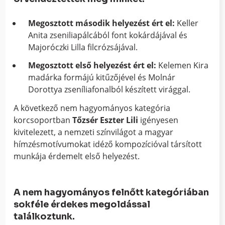
Megosztott második helyezést ért el:
Keller
Anita zseniliapálcából font kokárdájával és
Majoróczki Lilla filcrózsájával.
Megosztott első helyezést ért el:
Kelemen Kira
madárka formájú kitűzőjével és Molnár
Dorottya zseníliafonalból készített virággal.
A következő nem hagyományos kategória
korcsoportban
Tőzsér Eszter Lili
igényesen
kivitelezett, a nemzeti színvilágot a magyar
hímzésmotívumokat idéző kompozícióval társított
munkája érdemelt első helyezést.
A nem hagyományos felnőtt kategóriában
s
okféle érdekes megoldással
találkoztunk.