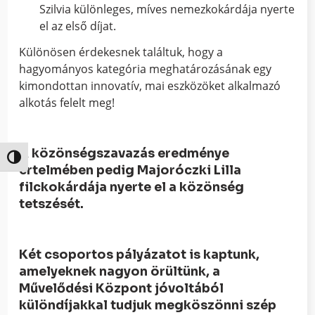
Szilvia különleges, míves nemezkokárdája nyerte
el az első díjat.
Különösen érdekesnek találtuk, hogy a
hagyományos kategória meghatározásának egy
kimondottan innovatív, mai eszközöket alkalmazó
alkotás felelt meg!
A közönségszavazás eredménye
Nagy kontraszt váltása
értelmében pedig Majoróczki Lilla
filckokárdája nyerte el a közönség
tetszését.
Két csoportos pályázatot is kaptunk,
amelyeknek nagyon örültünk, a
Művelődési Központ jóvoltából
különdíjakkal tudjuk megköszönni szép