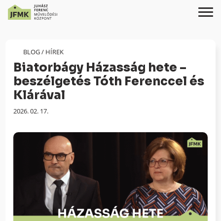
Skip
Ugrás
to
a
Content
navigációhoz
BLOG
/
HÍREK
Biatorbágy Házasság hete –
beszélgetés Tóth Ferenccel és
Klárával
Megjelenés
2026. 02. 17.
dátuma: