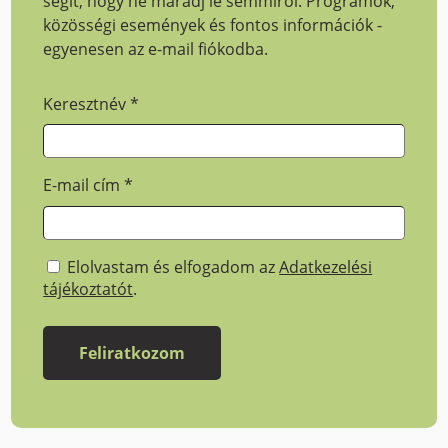
segít, hogy ne maradj le semmiről. Programok,
közösségi események és fontos információk -
egyenesen az e-mail fiókodba.
Keresztnév
*
E-mail cím
*
Elolvastam és elfogadom az
Adatkezelési
tájékoztatót
.