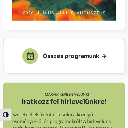
Összes programunk
MARADJ KÉPBEN VELÜNK!
Iratkozz fel hírlevelünkre!
Szeretnél elsőként értesülni a közelgő
Nagy kontraszt váltása
eseményekről és programokról? A hírlevelünk