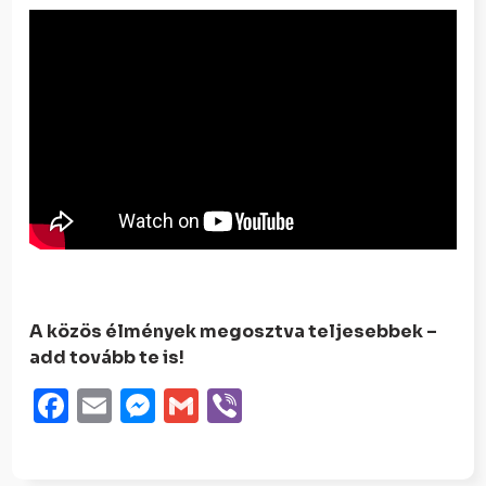
A közös élmények megosztva teljesebbek –
add tovább te is!
Facebook
Email
Messenger
Gmail
Viber