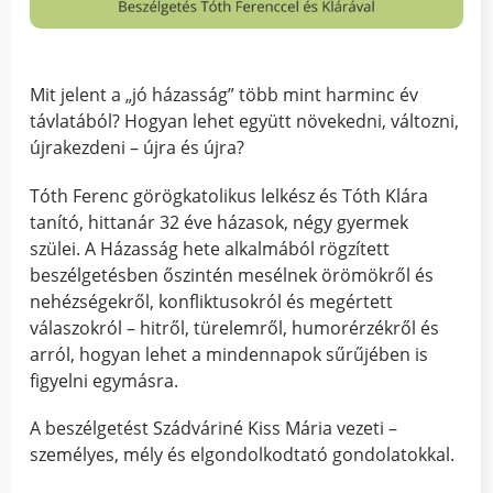
Mit jelent a „jó házasság” több mint harminc év
távlatából? Hogyan lehet együtt növekedni, változni,
újrakezdeni – újra és újra?
Tóth Ferenc görögkatolikus lelkész és Tóth Klára
tanító, hittanár 32 éve házasok, négy gyermek
szülei. A Házasság hete alkalmából rögzített
beszélgetésben őszintén mesélnek örömökről és
nehézségekről, konfliktusokról és megértett
válaszokról – hitről, türelemről, humorérzékről és
arról, hogyan lehet a mindennapok sűrűjében is
figyelni egymásra.
A beszélgetést Szádváriné Kiss Mária vezeti –
személyes, mély és elgondolkodtató gondolatokkal.