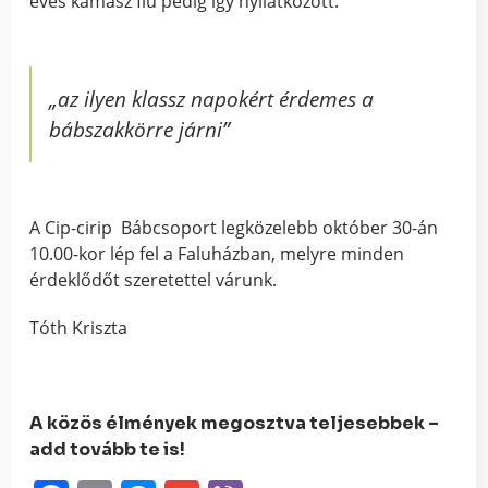
éves kamasz fiú pedig így nyilatkozott:
„
az ilyen klassz napokért érdemes a
bábszakkörre járni”
A Cip-cirip Bábcsoport legközelebb október 30-án
10.00-kor lép fel a Faluházban, melyre minden
érdeklődőt szeretettel várunk.
Tóth Kriszta
A közös élmények megosztva teljesebbek –
add tovább te is!