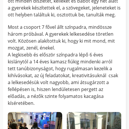
ott minden díszletet, kelléket és bábot egy hét alatt
a gyerekek készítettek el, a szövegeket, jeleneteket is
ott helyben találtuk ki, osztottuk be, tanulták meg.
Most a csoport 7 fővel állt színpadra, mindössze
három próbával. A gyerekek lelkesedése töretlen
volt. Közösen alakítottuk ki, hogy ki mit mond, mit
mozgat, zenél, énekel.
A legkisebb és először színpadra lépő 6 éves
kislánytól a 14 éves kamasz fiúkig mindenki arról
tett tanúbizonyságot, hogy rugalmasan kezelik a
kihívásokat, az új feladatokat, kreativitásuknál csak
a lelkesedésük volt nagyobb, ami átsugárzott a
fellépésen is, hiszen lendületesen pergett az
előadás, a nézők szinte folyamatos kacagása
kíséretében.