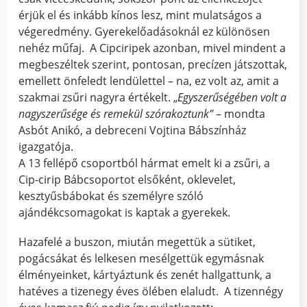
érjük el és inkább kínos lesz, mint mulatságos a
végeredmény. Gyerekelőadásoknál ez különösen
nehéz műfaj. A Cipciripek azonban, mivel mindent a
megbeszéltek szerint, pontosan, precízen játszottak,
emellett önfeledt lendülettel – na, ez volt az, amit a
szakmai zsűri nagyra értékelt. „
Egyszerűségében volt a
nagyszerűsége és remekül szórakoztunk”
– mondta
Asbót Anikó, a debreceni Vojtina Bábszínház
igazgatója.
A 13 fellépő csoportból hármat emelt ki a zsűri, a
Cip-cirip Bábcsoportot elsőként, oklevelet,
kesztyűsbábokat és személyre szóló
ajándékcsomagokat is kaptak a gyerekek.
Hazafelé a buszon, miután megettük a sütiket,
pogácsákat és lelkesen mesélgettük egymásnak
élményeinket, kártyáztunk és zenét hallgattunk, a
hatéves a tizenegy éves ölében elaludt. A tizennégy