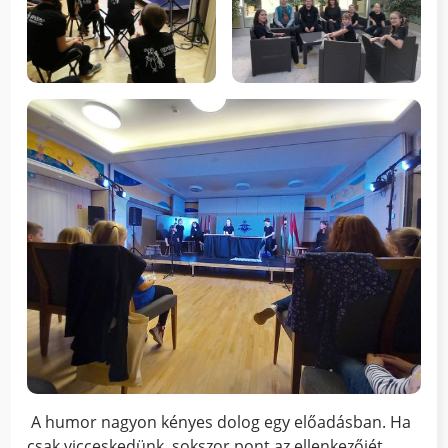
A humor nagyon kényes dolog egy előadásban. Ha
csak vicceskedünk, sokszor pont az ellenkezőjét