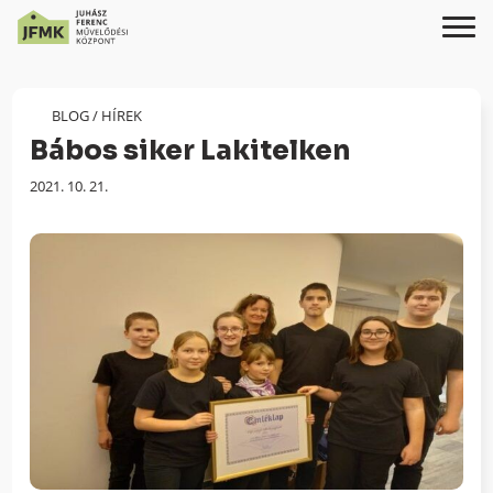
Skip
Ugrás
to
a
Content
navigációhoz
BLOG
/
HÍREK
Bábos siker Lakitelken
Megjelenés
2021. 10. 21.
dátuma: