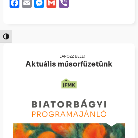
Facebook
Email
Messenger
Gmail
Viber
Nagy kontraszt váltása
LAPOZZ BELE!
Aktuális műsorfüzetünk