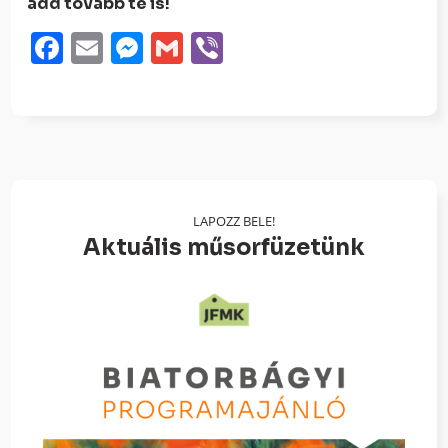
add tovább te is!
Facebook
Email
Messenger
Gmail
Viber
LAPOZZ BELE!
Aktuális műsorfüzetünk