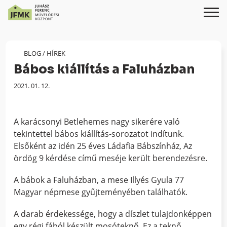
Skip
Ugrás
to
a
Content
navigációhoz
BLOG
/
HÍREK
Bábos kiállítás a Faluházban
Megjelenés
2021. 01. 12.
dátuma:
A karácsonyi Betlehemes nagy sikerére való
tekintettel bábos kiállítás-sorozatot indítunk.
Elsőként az idén 25 éves Ládafia Bábszínház, Az
ördög 9 kérdése című meséje került berendezésre.
A bábok a Faluházban, a mese Illyés Gyula 77
Magyar népmese gyűjteményében találhatók.
A darab érdekessége, hogy a díszlet tulajdonképpen
egy régi fából készült mosóteknő. Ez a teknő