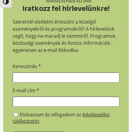
MARADJ KÉPBEN VELÜNK!
Nagy kontraszt váltása
Iratkozz fel hírlevelünkre!
Szeretnél elsőként értesülni a közelgő
eseményekről és programokról? A hírlevelünk
segít, hogy ne maradj le semmiről. Programok,
közösségi események és fontos információk -
egyenesen az e-mail fiókodba.
Keresztnév
*
E-mail cím
*
Elolvastam és elfogadom az
Adatkezelési
tájékoztatót
.