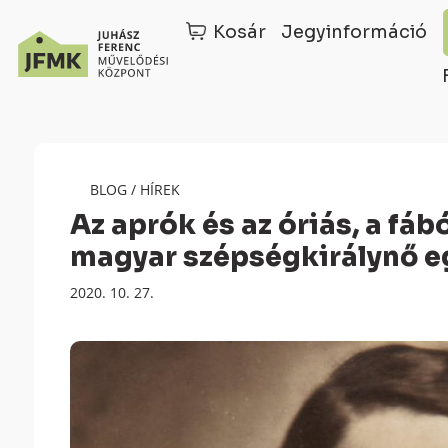
Kosár
Jegyinformáció
Skip
Ugrás
to
a
Content
navigációhoz
BLOG
/
HÍREK
Az aprók és az óriás, a fáb
magyar szépségkirálynő 
Megjelenés
2020. 10. 27.
dátuma: