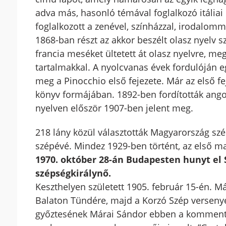
adva más, hasonló témával foglalkozó itália
foglalkozott a zenével, színházzal, irodalomm
1868-ban részt az akkor beszélt olasz nyelv 
francia meséket ültetett át olasz nyelvre, meg
tartalmakkal. A nyolcvanas évek fordulóján e
meg a Pinocchio első fejezete. Már az első fe
könyv formájában. 1892-ben fordították angol 
nyelven először 1907-ben jelent meg.
218 lány közül választották Magyarország s
szépévé. Mindez 1929-ben történt, az első m
1970. október 28-án Budapesten hunyt el
szépségkirálynő.
Keszthelyen született 1905. február 15-én. M
Balaton Tündére, majd a Korzó Szép versenye
győztesének Márai Sándor ebben a kommentbe