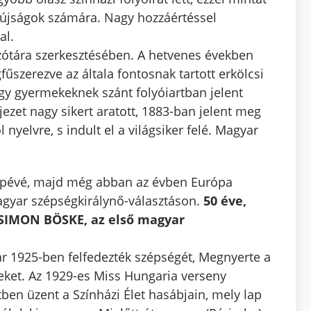
i újságok számára. Nagy hozzáértéssel
al.
szótára szerkesztésében. A hetvenes években
fűszerezve az általa fontosnak tartott erkölcsi
gy gyermekeknek szánt folyóiartban jelent
jezet nagy sikert aratott, 1883-ban jelent meg
nyelvre, s indult el a világsiker felé. Magyar
zépévé, majd még abban az évben Európa
agyar szépségkirálynő-választáson.
50 éve,
 SIMON BÖSKE, az első magyar
ár 1925-ben felfedezték szépségét, Megnyerte a
ket. Az 1929-es Miss Hungaria verseny
n üzent a Színházi Élet hasábjain, mely lap