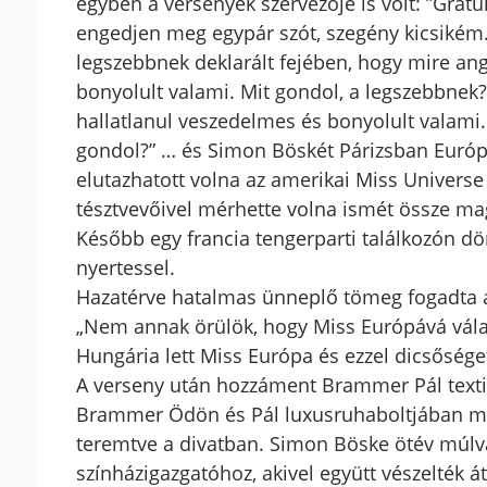
egyben a versenyek szervezője is volt: ”Gratu
engedjen meg egypár szót, szegény kicsikém
legszebbnek deklarált fejében, hogy mire an
bonyolult valami. Mit gondol, a legszebbnek
hallatlanul veszedelmes és bonyolult valami. 
gondol?” … és Simon Böskét Párizsban Európa 
elutazhatott volna az amerikai Miss Universe 
tésztvevőivel mérhette volna ismét össze mag
Később egy francia tengerparti találkozón dön
nyertessel.
Hazatérve hatalmas ünneplő tömeg fogadta a 
„Nem annak örülök, hogy Miss Európává vála
Hungária lett Miss Európa és ezzel dicsőség
A verseny után hozzáment Brammer Pál textil
Brammer Ödön és Pál luxusruhaboltjában man
teremtve a divatban. Simon Böske ötév múlva
színházigazgatóhoz, akivel együtt vészelték át