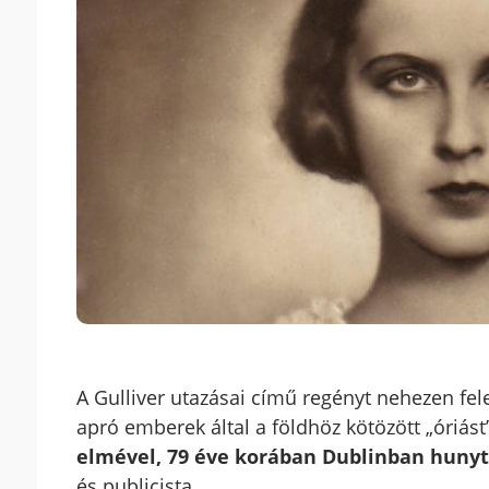
A Gulliver utazásai című regényt nehezen felejt
apró emberek által a földhöz kötözött „óriást
elmével, 79 éve korában Dublinban hunyt
és publicista