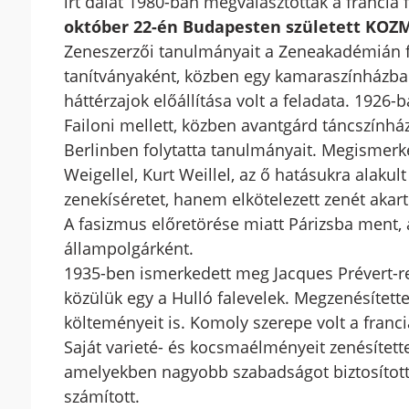
írt dalát 1980-ban megválasztották a francia
október 22-én Budapesten született KOZ
Zeneszerzői tanulmányait a Zeneakadémián fo
tanítványaként, közben egy kamaraszínházban
háttérzajok előállítása volt a feladata. 1926-
Failoni mellett, közben avantgárd táncszínhá
Berlinben folytatta tanulmányait. Megismerked
Weigellel, Kurt Weillel, az ő hatásukra alakul
zenekíséretet, hanem elkötelezett zenét akart 
A fasizmus előretörése miatt Párizsba ment, a
állampolgárként.
1935-ben ismerkedett meg Jacques Prévert-rel,
közülük egy a Hulló falevelek. Megzenésített
költeményeit is. Komoly szerepe volt a franc
Saját varieté- és kocsmaélményeit zenésítette 
amelyekben nagyobb szabadságot biztosított
számított.