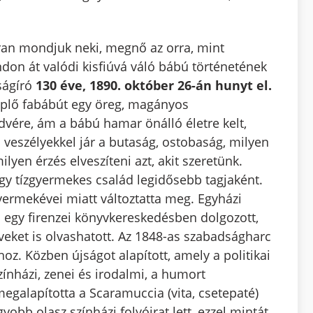
ran mondjuk neki, megnő az orra, mint
ndon át valódi kisfiúvá váló bábú történetének
ságíró
130 éve, 1890. október 26-án hunyt el.
plő fabábút egy öreg, magányos
vére, ám a bábú hamar önálló életre kelt,
veszélyekkel jár a butaság, ostobaság, milyen
lyen érzés elveszíteni azt, akit szeretünk.
gy tízgyermekes család legidősebb tagjaként.
gyermekévei miatt változtatta meg. Egyházi
 egy firenzei könyvkereskedésben dolgozott,
veket is olvashatott. Az 1848-as szabadságharc
oz. Közben újságot alapított, amely a politikai
ínházi, zenei és irodalmi, a humort
megalapította a Scaramuccia (vita, csetepaté)
bb olasz színházi folyóirat lett, ezzel mintát