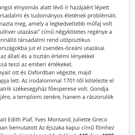
ngol elnyomás alatt lévő ír hazájáért lépett
i, társadalmi és tudományos életének problémáit.
almazta meg, amely a legkedveltebb műfaj volt
lliver utazásai” című négykötetes regénye a
ennálló társadalmi rend utópisztikus
t országokba jut el csendes-óceáni utazásai
az állati és a tisztán értelmi lényekkel
sá teszi az emberi értékeket.
nyait ott és Oxfordban végezte, majd
pja lett. Az irodalommal 1701-től kötelezte el
Patrik székesegyház főesperese volt. Gondja
jére, a templomi zenére, hanem a rászorulók
ait Edith Piaf, Yves Montand, Juliette Greco
an bemutatott Az éjszaka kapui című filmhez