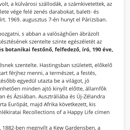
olt, a külvárosi szállodák, a számkivetettek, az
ete vége felé zenés darabokat, balett- és
t. 1969. augusztus 7-én hunyt el Párizsban.
ozgatni, s abban a valósághűen ábrázolt
sztésének szentelte szinte egészéletét az
otanikai festőnő, felfedező, író, 190 éve,
ésnek szentelte. Hastingsban született, előkelő
rt férjhez menni, a természet, a festés,
ésőbb egyedül utazta be a világot, jó
hetően minden ajtó kinyílt előtte, államfők
ban és Ázsiában. Ausztráliába és Új-Zélandra
rta Európát, majd Afrika következett, kis
mlékiratai Recollections of a Happy Life címen
, 1882-ben megnyílt a Kew Gardensben, a