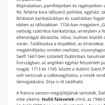
Röpirataiban, pamfletjeiben és regényeiben a
fel, feltárta kora időszerű politikai, egyház
Bírálatait karikatúráiban és szatíráiban fog
ebben az időszakban. 1726-ban megjelent „Gu
valóság szatirikus karikatúrája, amelyben a f
ellenvilágát ábrázolta. Hőse, Gulliver kitalál
során. Találkozása a törpékkel, az óriásokkal, 
megkérdőjelez minden realitást, viszonylagos
Swift 1667-ben született Dublinban, tanulmá
Írországban, az anglikán egyház felszentelt pa
magát. 1713 és 1745. között a dublini Szent 
volt nemcsak a székesegyházra, a misék rend
támogatására. Sírja is itt található.
A francia sanzon megújítójának tartották. Dal
vitte sikerre.
Hulló falevelek
című, az 1946-b