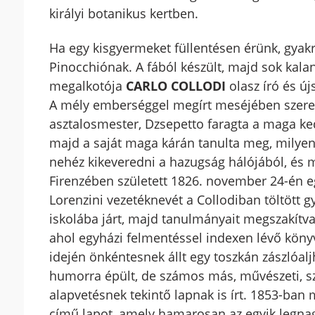
királyi botanikus kertben.
Ha egy kisgyermeket füllentésen érünk, gyak
Pinocchiónak. A fából készült, majd sok kala
megalkotója
CARLO COLLODI
olasz író és új
A mély emberséggel megírt meséjében szere
asztalosmester, Dzsepetto faragta a maga ked
majd a saját maga kárán tanulta meg, milyen 
nehéz kikeveredni a hazugság hálójából, és mi
Firenzében született 1826. november 24-én e
Lorenzini vezetéknevét a Collodiban töltött 
iskolába járt, majd tanulmányait megszakítva
ahol egyházi felmentéssel indexen lévő köny
idején önkéntesnek állt egy toszkán zászlóaljh
humorra épült, de számos más, művészeti, sz
alapvetésnek tekintő lapnak is írt. 1853-ban 
című lapot, amely hamarosan az egyik legnagyo