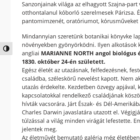
Sanzonjainak világa az elhagyott Szajna-part v
otthontalanul kóborló szerelmesek Párizsa. Él
pantomimzenét, oratóriumot, kórusműveket ír
Mindannyian szeretünk botanikai könyvke lap
növényekben gyönyörködni. Ilyen alkotások ké
Nagy kontraszt váltása
angliai
MARIANNE NORTH angol biológus és b
1830. október 24-én született.
Egész életét az utazásnak, felfedezésnek, fest
családba, széleskörű nevelést kapott. Nem aka
utazás érdekelte. Kezdetben özvegy apjával, k
kapcsolatokkal rendelkező családjának köszön
hívták vacsorára. Járt Észak- és Dél-Ameriká
Charles Darwin javaslatára utazott el. Végigjá
túlzással a világ minden virágát lefestette. E
jelentek meg.
Az életművét bemutató galéria még életében