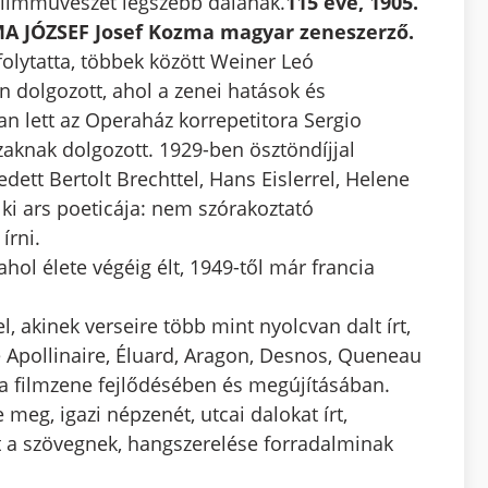
 filmművészet legszebb dalának.
115 éve, 1905.
MA JÓZSEF Josef Kozma magyar zeneszerző.
lytatta, többek között Weiner Leó
 dolgozott, ahol a zenei hatások és
ban lett az Operaház korrepetitora Sergio
zaknak dolgozott. 1929-ben ösztöndíjjal
ett Bertolt Brechttel, Hans Eislerrel, Helene
t ki ars poeticája: nem szórakoztató
írni.
hol élete végéig élt, 1949-től már francia
 akinek verseire több mint nyolcvan dalt írt,
e Apollinaire, Éluard, Aragon, Desnos, Queneau
ia filmzene fejlődésében és megújításában.
meg, igazi népzenét, utcai dalokat írt,
 a szövegnek, hangszerelése forradalminak