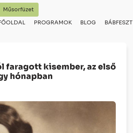
Műsorfüzet
FŐOLDAL
PROGRAMOK
BLOG
BÁBFESZT
ól faragott kisember, az első
egy hónapban