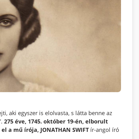
i, aki egyszer is elolvasta, s látta benne az
”.
275 éve, 1745. október 19-én, elborult
 el a mű írója, JONATHAN SWIFT
ír-angol író