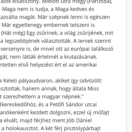
lálok kisasszony. Mielőtt útra megy (Párizsba),
. Maga nem is tudja, a Maga kedves és
gazsálta magát. Már szépnek lenni is egészen
? Már egyetlenegy embernek tetszeni is
(Hát még) Egy zsűrinek, a világ zsűrijének, mit
legszebbjének választották. A tervek szerint
versenyre is, de mivel ott az európai találkozó
át, nem látták értelmét a kiutazásának.
tetlen első helyezést ért el az amerikai
Keleti pályaudvaron, akiket így üdvözölt:
sztottak, hanem annak, hogy általa Miss
et szerezhettem a magyar népnek.”
kereskedőhöz, és a Petőfi Sándor utcai
ökenként kezdett dolgozni, ezzel új műfajt
 elvált, majd férjhez ment Jób Dániel
 a holokausztot. A két férj pisztolypárbajt