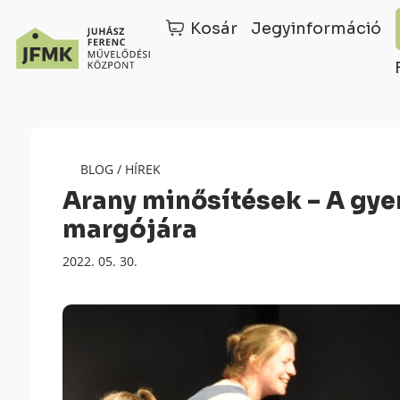
Kosár
Jegyinformáció
Skip
Ugrás
to
a
Content
navigációhoz
BLOG
/
HÍREK
Arany minősítések – A gye
margójára
Megjelenés
2022. 05. 30.
dátuma: