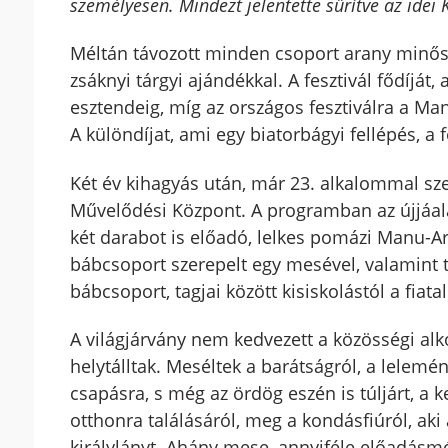
személyesen. Mindezt jelentette sűrítve az id
Méltán távozott minden csoport arany minősí
zsáknyi tárgyi ajándékkal. A fesztivál fődíját,
esztendeig, míg az országos fesztiválra a M
A különdíjat, ami egy biatorbágyi fellépés, a 
Két év kihagyás után, már 23. alkalommal sze
Művelődési Központ. A programban az újjáala
két darabot is előadó, lelkes pomázi Manu-Art
bábcsoport szerepelt egy mesével, valamint t
bábcsoport, tagjai között kisiskolástól a fiatal
A világjárvány nem kedvezett a közösségi alk
helytálltak. Meséltek a barátságról, a lelemé
csapásra, s még az ördög eszén is túljárt, a
otthonra találásáról, meg a kondásfiúról, aki 
királylányt. Ahány mese, annyiféle előadásmó