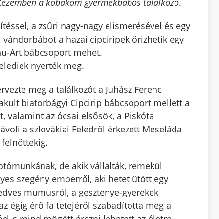
ei Kezemben a kobakom gyermekbábos találkozó
.
téssel, a zsűri nagy-nagy elismerésével és egy
 a vándorbábot a hazai cipciripek őrizhetik egy
anu-Art bábcsoport mehet.
felediek nyerték meg.
rvezte meg a találkozót a Juhász Ferenc
kult biatorbágyi Cipcirip bábcsoport mellett a
, valamint az ócsai elsősök, a Piskóta
ávoli a szlovákiai Feledről érkezett Meseláda
 felnőttekig.
otómunkának, de akik vállalták, remekül
nyes szegény emberről, aki hetet ütött egy
 kedves mumusról, a gesztenye-gyerekek
az égig érő fa tetejéről szabadította meg a
d, s mind mögött érezni lehetett az életre