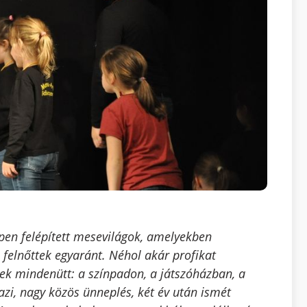
zépen felépített mesevilágok, amelyekben
 felnőttek egyaránt. Néhol akár profikat
ek mindenütt: a színpadon, a játszóházban, a
azi, nagy közös ünneplés, két év után ismét