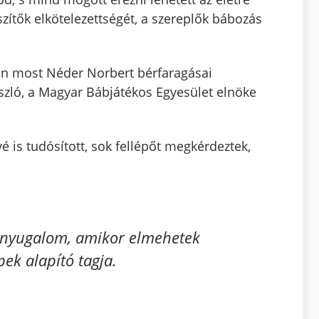
szítők elkötelezettségét, a szereplők bábozás
tásán most Néder Norbert bérfaragásai
szló, a Magyar Bábjátékos Egyesület elnöke
é is tudósított, sok fellépőt megkérdeztek,
n nyugalom, amikor elmehetek
pek alapító tagja.