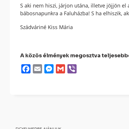
S aki nem hiszi, járjon utána, illetve jöjjön el
bábosnapunkra a Faluházba! S ha elhiszik, ak
Szádváriné Kiss Mária
A közös élmények megosztva teljesebbek
Facebook
Email
Messenger
Gmail
Viber
FIGYELMEDBE AJÁNLJUK