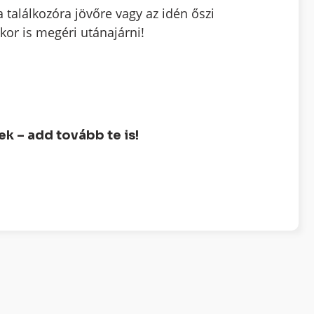
 a találkozóra jövőre vagy az idén őszi
kor is megéri utánajárni!
 – add tovább te is!