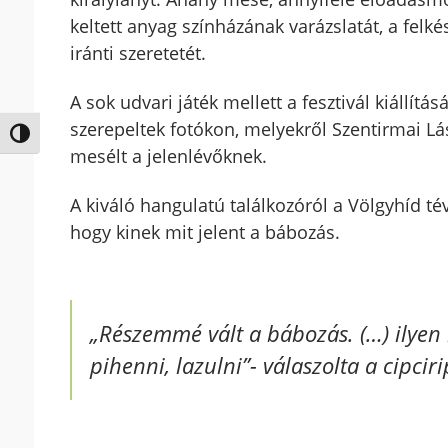
keltett anyag színházának varázslatát, a felké
iránti szeretetét.
A sok udvari játék mellett a fesztivál kiállí
szerepeltek fotókon, melyekről Szentirmai Lá
Nagy kontraszt váltása
mesélt a jelenlévőknek.
A kiváló hangulatú találkozóról a Völgyhíd tév
hogy kinek mit jelent a bábozás.
„
Részemmé vált a bábozás. (…) ilye
pihenni, lazulni”-
válaszolta a cipciri