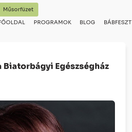
Műsorfüzet
FŐOLDAL
PROGRAMOK
BLOG
BÁBFESZT
a Biatorbágyi Egészségház