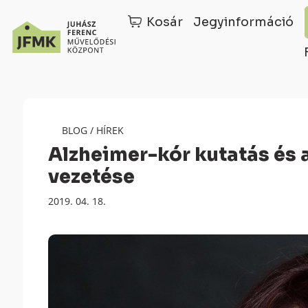
Kosár
Jegyinformáció
Skip
Ugrás
to
a
Content
navigációhoz
BLOG
/
HÍREK
Alzheimer-kór kutatás és 
vezetése
Megjelenés
2019. 04. 18.
dátuma: