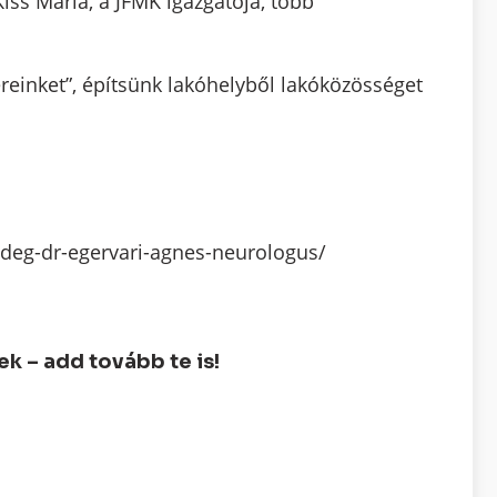
ss Mária, a JFMK igazgatója, több
einket”, építsünk lakóhelyből lakóközösséget
deg-dr-egervari-agnes-neurologus/
 – add tovább te is!