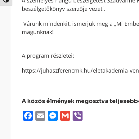
A személyes hangú beszélgetést Szádváriné Ki
Nagy kontraszt váltása
beszélgetőkönyv szerzője vezeti.
Várunk mindenkit, ismerjük meg a „Mi Ember
magunknak!
A program részletei:
https://juhaszferencmk.hu/eletakademia-ven
A közös élmények megosztva teljesebbek
Facebook
Email
Messenger
Gmail
Viber