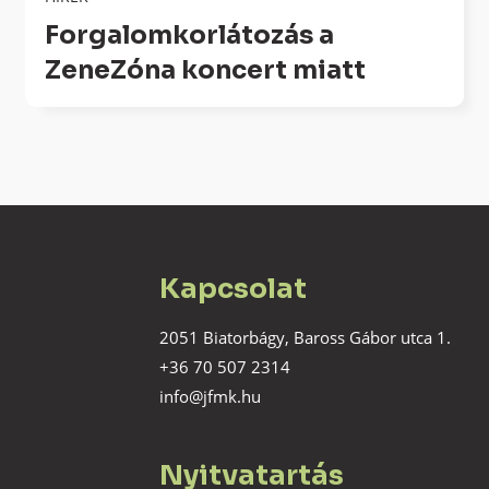
Forgalomkorlátozás a
ZeneZóna koncert miatt
Kapcsolat
2051 Biatorbágy, Baross Gábor utca 1.
+36 70 507 2314
info@jfmk.hu
Nyitvatartás