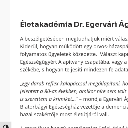
Életakadémia Dr. Egervári Á
A beszélgetésében megtudhatjuk miért választ
Kiderül, hogyan működött egy orvos-házaspá
folyamatos ügyeletek közepette. Választ kapu
Egészségügyért Alapítvány csapatába, vagy a 
székébe, s hogyan teljesíti mindezen felada
„
Egy darab reflex-kalapáccsal megállapítani, hog
jelentett a 80-as években, amikor híre sem vol
is szerettem a krimiket…”
– mondja Egervári Ág
Biatorbágyi Egészségház vezetője a demencia
hazai szakértője most életútjáról vall.