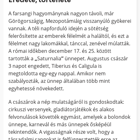
A farsangi hagyománynak nagyon távoli, már
Görögországig, Mezopotámiáig visszanyúló gyökerei
vannak. A téli napforduló idején a sötétség
felerősítette az emberek félelmét a haláltól, és ezt a
félelmet nagy lakomákkal, tánccal, zenével múlatták.
A római időkben december 17. és 25. között
tartották a
„
Saturnalia
”
ünnepet. Augustus császár
3 napot engedett, Tiberius és Caligula is
megtoldotta egy-egy nappal. Amikor nem
szabályozták, az ünnep általában több mint
egyhetessé növekedett.
A császárok a nép mulatságáról is gondoskodtak:
cirkuszi versenyek, gladiátorjátékok és alakos
felvonulások követték egymást, amelyek a bolondok
ünnepe, karnevál és más ünnepek ősképéül
tekintendők. A vigasságnak része volt, hogy a
társadalmi rangokat is felfüggesztették erre az