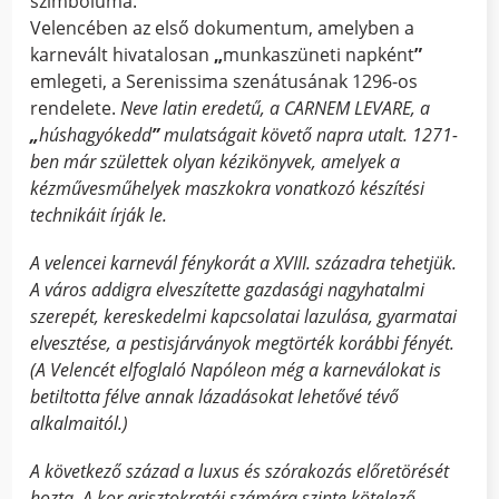
szimbóluma.
Velencében az első dokumentum, amelyben a
karnevált hivatalosan
„
munkaszüneti napként
”
emlegeti, a Serenissima szenátusának 1296-os
rendelete.
Neve latin eredetű, a CARNEM LEVARE, a
„
húshagyókedd
”
mulatságait követő napra utalt. 1271-
ben már születtek olyan kézikönyvek, amelyek a
kézművesműhelyek maszkokra vonatkozó készítési
technikáit írják le.
A velencei karnevál fénykorát a XVIII. századra tehetjük.
A város addigra elveszítette gazdasági nagyhatalmi
szerepét, kereskedelmi kapcsolatai lazulása, gyarmatai
elvesztése, a pestisjárványok megtörték korábbi fényét.
(A Velencét elfoglaló Napóleon még a karneválokat is
betiltotta félve annak lázadásokat lehetővé tévő
alkalmaitól.)
A következő század a luxus és szórakozás előretörését
hozta. A kor arisztokratái számára szinte kötelező