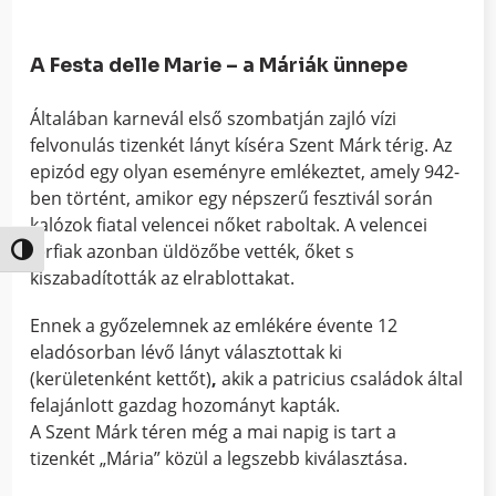
A Festa delle Marie – a Máriák ünnepe
Általában karnevál első szombatján zajló vízi
felvonulás tizenkét lányt kíséra Szent Márk térig. Az
epizód egy olyan eseményre emlékeztet, amely 942-
ben történt, amikor egy népszerű fesztivál során
kalózok fiatal velencei nőket raboltak. A velencei
férfiak azonban üldözőbe vették, őket s
Nagy kontraszt váltása
kiszabadították az elrablottakat.
Ennek a győzelemnek az emlékére évente 12
eladósorban lévő lányt választottak ki
(kerületenként kettőt)
,
akik a patricius családok által
felajánlott gazdag hozományt kapták.
A Szent Márk téren még a mai napig is tart a
tizenkét „Mária” közül a legszebb kiválasztása.