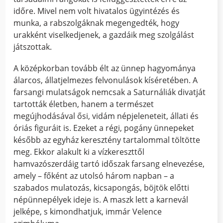
időre. Mivel nem volt hivatalos ügyintézés és
munka, a rabszolgáknak megengedték, hogy
urakként viselkedjenek, a gazdáik meg szolgálást
játszottak.
A középkorban tovább élt az ünnep hagyománya
álarcos, állatjelmezes felvonulások kíséretében. A
farsangi mulatságok nemcsak a Saturnáliák divatját
tartották életben, hanem a természet
megújhodásával ősi, vidám népjeleneteit, állati és
óriás figuráit is. Ezeket a régi, pogány ünnepeket
később az egyház keresztény tartalommal töltötte
meg. Ekkor alakult ki a vízkereszttől
hamvazószerdáig tartó időszak farsang elnevezése,
amely – főként az utolsó három napban – a
szabados mulatozás, kicsapongás, böjtök előtti
népünnepélyek ideje is. A maszk lett a karnevál
jelképe, s kimondhatjuk, immár Velence