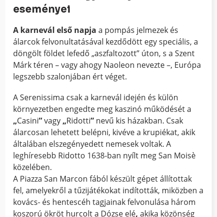
eseményei
A karnevál első napja
a pompás jelmezek és
álarcok felvonultatásával kezdődött egy speciális, a
döngölt földet lefedő „aszfaltozott” úton, s a Szent
Márk téren – vagy ahogy Naoleon nevezte –, Európa
legszebb szalonjában ért véget.
A Serenissima csak a karnevál idején és külön
környezetben engedte meg kaszinó működését a
„
Casini
”
vagy
„
Ridotti
”
nevű kis házakban. Csak
álarcosan lehetett belépni, kivéve a krupiékat, akik
általában elszegényedett nemesek voltak. A
leghíresebb Ridotto 1638-ban nyílt meg San Moisè
közelében.
A Piazza San Marcon fából készült gépet állítottak
fel, amelyekről a tűzijátékokat indították, miközben a
kovács- és hentescéh tagjainak felvonulása három
koszorú ökröt hurcolt a Dózse elé
,
akika közönség