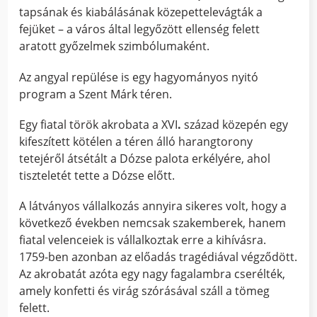
tapsának és kiabálásának közepettelevágták a
fejüket – a város által legyőzött ellenség felett
aratott győzelmek szimbólumaként.
Az angyal repülése is egy hagyományos nyitó
program a Szent Márk téren.
Egy fiatal török ​​akrobata a XVI
.
század közepén egy
kifeszített kötélen a téren álló harangtorony
tetejéről átsétált a Dózse palota erkélyére, ahol
tiszteletét tette a Dózse előtt.
A látványos vállalkozás annyira sikeres volt, hogy a
következő években nemcsak szakemberek, hanem
fiatal velenceiek is vállalkoztak erre a kihívásra.
1759-ben azonban az előadás tragédiával végződött.
Az akrobatát azóta egy nagy fagalambra cserélték,
amely konfetti és virág szórásával száll a tömeg
felett.