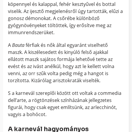
köpennyel és kalappal, fehér kesztyűvel és bottal
viselik. Az ijesztő megjelenésről úgy tartották, elűzi a
gonosz démonokat. A csőrébe különböző
gyógynövényeket töltöttek, így erősítve meg az
immunrendszerüket.
A
Bauta
férfiak és nők által egyaránt viselhető
maszk. A kiszélesedett és kinyúló felső ajakkal
ellátott maszk sajátos formája lehetővé tette az
evést és az ivást anélkül, hogy azt le kellett volna
venni, az orr szűk volta pedig még a hangot is
torzította. Kizárólag arisztokraták viselték.
S a karnevál szereplői között ott voltak a commedia
dell’arte, a rögtönzések színházának jellegzetes
figurái, hogy csak egyet említsünk, az arlecchinót,
vagyis a bohócot.
A karnevál hagyományos