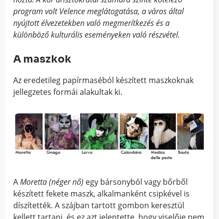
program volt Velence meglátogatása, a város által
nyújtott élvezetekben való megmerítkezés és a
különböző kulturális eseményeken való részvétel.
A maszkok
Az eredetileg papírmaséból készített maszkoknak
jellegzetes formái alakultak ki.
A
Moretta (néger nő)
egy bársonyból vagy bőrből
készített fekete maszk, alkalmanként csipkével is
díszítették. A
szájban tartott gombon keresztül
kellett tartani, és ez azt jelentette, hogy viselője nem