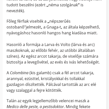
tudott beszélni (ezért
„
néma szolgának
”
is
nevezték).
Főleg férfiak viselték a
„
népszerűés
ostobanő”jelmezét
,
a Gnaga-t
,
az általa képzelhető,
nyávogáshoz hasonló hangos hang kiadása miatt.
Hasonló a formája a Larva és Volto (lárva és arc)
maszkoknak, az előbbi fehér, az utóbbi általában
színes). Az egész arcot takarja, de viselője számára
biztosítja a levegővétel, az evés és ivás lehetőségét.
A
Colombina
(kis galamb) csak a fél arcot takarja,
arannyal, ezüsttel, kristályokkal és tollakkal
gazdagon díszítették. Pálcával tartották az arc elé
vagy szalaggal a fejre kötötték.
Talán az egyik legjellemzőbb velencei maszk a
Medico delle peste, a pestisdoktor
. Mindig fekete