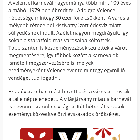
A velencei karnevál hagyománya több mint 100 éves
álmából 1979-ben ébredt fel. Addigra Velence
népessége mintegy 30 ezer főre csökkent. A város a
mélyebb rétegeiből kiszivattyúzott édesvíz miatt
süllyedésnek indult. Az élet nagyon megdrágult, így
sokan a szárazföld más városaiba költöztek.
Több szinten is kezdeményezések születtek a város
megmentésére, így többek között a karneválok
ismételt megszervezésére is, melyek
eredményeként Velence évente mintegy egymillió
vendéget tud fogadni.
Ez az év azonban mást hozott – és a város a turisták
által elnéptelenedett. A világjárvány miatt a karnevál
is bevonult az online világba. Két héten át sok-sok
eseményt közvetítve őrzi évszázados örökségét.