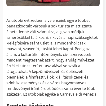
Az utóbbi évtizedben a velenceiek egyre többet
panaszkodtak: városuk a sok turista miatt szinte
élhetetlenné vált számukra, alig van módjuk
ismerősökkel találkozni, s kevés a napi szükségletek
kielégítésére szánt üzlet is, s mindenhol csak
maszkot, szuvenírt, táskát lehet kapni. Pedig az
állam, a kulturális intézmények, civil szervezetek
mindent megtesznek azért, hogy a világ művészeti
értékei színes terített asztalával vonzzák a
látogatókat. A képzőművészeti és építészeti
biennálék, a filmfesztiválok, kiállítások zenei és
színházi események és a város hagyományos
rendezvényei iránt érdeklődők száma évente több
százezer. Ez utóbbiak egyike a Carnevale di Venezia.
Eredete, története