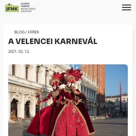
Skip
Ugrás
to
a
Content
navigációhoz
BLOG
/
HÍREK
A VELENCEI KARNEVÁL
Megjelenés
2021. 02. 12.
dátuma: