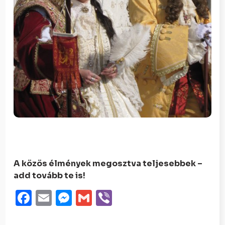
A közös élmények megosztva teljesebbek –
add tovább te is!
Facebook
Email
Messenger
Gmail
Viber