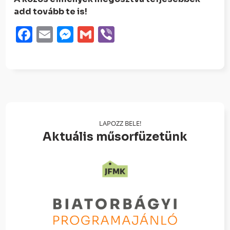
add tovább te is!
Facebook
Email
Messenger
Gmail
Viber
LAPOZZ BELE!
Aktuális műsorfüzetünk