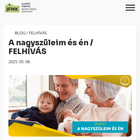
Skip
Ugrás
to
a
Content
navigációhoz
BLOG
/
FELHÍVÁS
A nagyszüleim és én /
FELHÍVÁS
Megjelenés
2025. 05. 08.
dátuma: