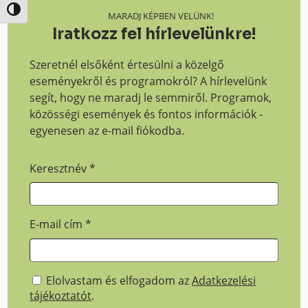
Nagy kontraszt váltása
MARADJ KÉPBEN VELÜNK!
Iratkozz fel hírlevelünkre!
Szeretnél elsőként értesülni a közelgő
eseményekről és programokról? A hírlevelünk
segít, hogy ne maradj le semmiről. Programok,
közösségi események és fontos információk -
egyenesen az e-mail fiókodba.
Keresztnév
*
E-mail cím
*
Elolvastam és elfogadom az
Adatkezelési
tájékoztatót
.