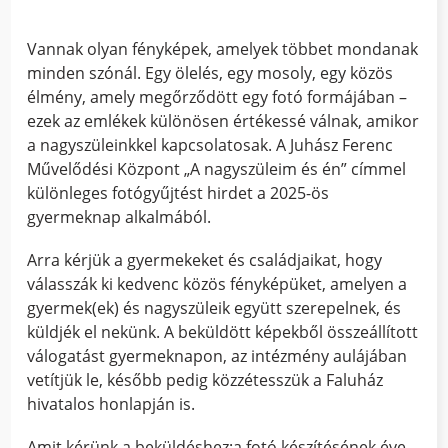
Vannak olyan fényképek, amelyek többet mondanak
minden szónál. Egy ölelés, egy mosoly, egy közös
élmény, amely megőrződött egy fotó formájában –
ezek az emlékek különösen értékessé válnak, amikor
a nagyszüleinkkel kapcsolatosak. A Juhász Ferenc
Művelődési Központ „A nagyszüleim és én” címmel
különleges fotógyűjtést hirdet a 2025-ös
gyermeknap alkalmából.
Arra kérjük a gyermekeket és családjaikat, hogy
válasszák ki kedvenc közös fényképüket, amelyen a
gyermek(ek) és nagyszüleik együtt szerepelnek, és
küldjék el nekünk. A beküldött képekből összeállított
válogatást gyermeknapon, az intézmény aulájában
vetítjük le, később pedig közzétesszük a Faluház
hivatalos honlapján is.
Amit kérünk a beküldéshez:a fotó készítésének éve