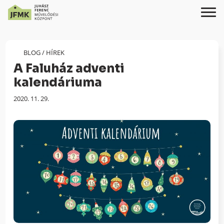
Skip
Ugrás
to
a
Content
navigációhoz
BLOG
/
HÍREK
A Faluház adventi
kalendáriuma
Megjelenés
2020. 11. 29.
dátuma: