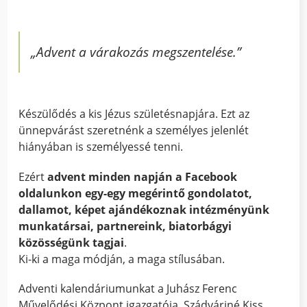
„
Advent a várakozás megszentelése
.”
Készülődés a kis Jézus születésnapjára. Ezt az
ünnepvárást szeretnénk a személyes jelenlét
hiányában is személyessé tenni.
Ezért
advent minden napján a Facebook
oldalunkon egy-egy megérintő gondolatot,
dallamot, képet ajándékoznak intézményünk
munkatársai, partnereink, biatorbágyi
közösségünk tagjai
.
Ki-ki a maga módján, a maga stílusában.
Adventi kalendáriumunkat a Juhász Ferenc
Művelődési Központ igazgatója, Szádváriné Kiss