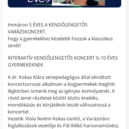
Immáron 5 ÉVES A KENDŐLENGETŐS
VARÁZSKONCERT,
hogy a gyerekekhez közelebb hozzuk a klasszikus
zenét!
INTERAKTÍV KENDŐLENGETŐS KONCERT 0–10 ÉVES
GYERMEKEKNEK
A dr. Kokas Klára zenepedagógus által elindított
koncertsorozat alkalmain a kisgyermekek meghitt
légkörben ismerik meg az igényes komolyzenét. A
rövid zenei részletek között közös éneklés,
mondókázás és körjátékok teszik változatossá a
koncertet.
Vezetik: Viola Noémi Kokas-tanító, a Varázstánc
foglalkozások vezetője és Pál Ildikó harsonaművész,