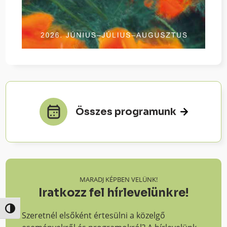
Összes programunk
MARADJ KÉPBEN VELÜNK!
Iratkozz fel hírlevelünkre!
Nagy kontraszt váltása
Szeretnél elsőként értesülni a közelgő