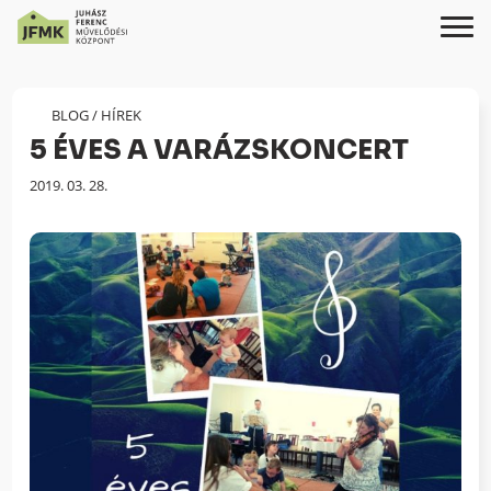
Skip
Ugrás
to
a
Content
navigációhoz
BLOG
/
HÍREK
5 ÉVES A VARÁZSKONCERT
Megjelenés
2019. 03. 28.
dátuma: