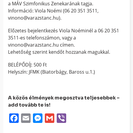
a MÁV Szimfonikus Zenekarának tagja.
Információ: Viola Noémi (06 20 351 3511,
vinono@varazstanc.hu).
Előzetes bejelentkezés Viola Noéminél a 06 20 351
3511-es telefonszámon, vagy a
vinono@varazstanc.hu címen.
Lehetőség szerint kendőt hozzanak magukkal.
BELÉPŐDÍJ: 500 Ft
Helyszín: JFMK (Biatorbágy, Baross u.1.)
A közös élmények megosztva teljesebbek –
add tovább te is!
Facebook
Email
Messenger
Gmail
Viber