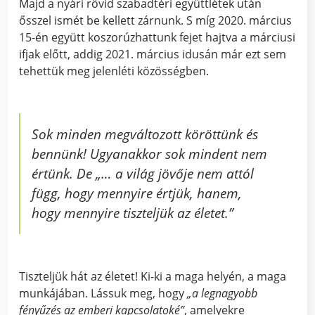
Majd a nyári rövid szabadtéri együttlétek után
ősszel ismét be kellett zárnunk. S míg 2020. március
15-én együtt koszorúzhattunk fejet hajtva a márciusi
ifjak előtt, addig 2021. március idusán már ezt sem
tehettük meg jelenléti közösségben.
Sok minden megváltozott köröttünk és
bennünk! Ugyanakkor sok mindent nem
értünk. De „… a
világ jövője nem attól
függ, hogy mennyire értjük, hanem,
hogy mennyire tiszteljük az életet
.”
Tiszteljük hát az életet! Ki-ki a maga helyén, a maga
munkájában. Lássuk meg, hogy
„a legnagyobb
fényűzés az emberi kapcsolatoké”
, amelyekre