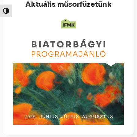
Aktuális műsorfüzetünk
Nagy kontraszt váltása