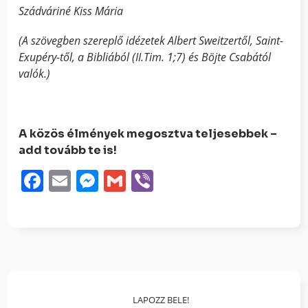
Szádváriné Kiss Mária
(A szövegben szereplő idézetek Albert Sweitzertől, Saint-
Exupéry-től, a Bibliából (II.Tim. 1;7) és Böjte Csabától
valók.)
A közös élmények megosztva teljesebbek –
add tovább te is!
Facebook
Email
Messenger
Gmail
Viber
LAPOZZ BELE!