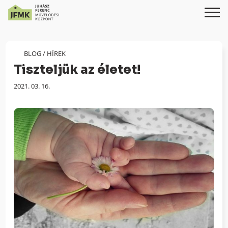
Skip
Ugrás
to
a
Content
navigációhoz
BLOG
/
HÍREK
Tiszteljük az életet!
Megjelenés
2021. 03. 16.
dátuma: