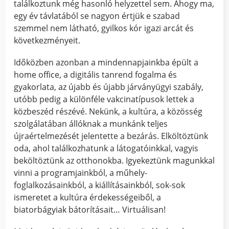
találkoztunk még hasonló helyzettel sem. Ahogy ma,
egy év távlatából se nagyon értjük e szabad
szemmel nem látható, gyilkos kór igazi arcát és
következményeit.
Időközben azonban a mindennapjainkba épült a
home office, a digitális tanrend fogalma és
gyakorlata, az újabb és újabb járványügyi szabály,
utóbb pedig a különféle vakcinatípusok lettek a
közbeszéd részévé. Nekünk, a kultúra, a közösség
szolgálatában állóknak a munkánk teljes
újraértelmezését jelentette a bezárás. Elköltöztünk
oda, ahol találkozhatunk a látogatóinkkal, vagyis
beköltöztünk az otthonokba. Igyekeztünk magunkkal
vinni a programjainkból, a műhely-
foglalkozásainkból, a kiállításainkból, sok-sok
ismeretet a kultúra érdekességeiből, a
biatorbágyiak bátorításait… Virtuálisan!