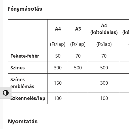
Fénymásolás
A4
A4
A3
(kétoldalas)
(k
(Ft/lap)
(Ft/lap)
(Ft/lap)
Fekete-fehér
50
70
70
Színes
300
500
500
Színes
150
300
emblémás
Nagy kontraszt váltása
Szkennelés/lap
100
100
Nyomtatás