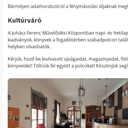
Bármilyen adathordozóról a fénymásolási díjaknak megf
Kultúrváró
A Juhász Ferenc Művelődési Központban napi- és hetila
kiadványok, könyvek a fogadótérben szabadpolcon talál
helyben olvashatók.
Kérjük, hozd be kiolvasott újságaidat, magazinjaidat, föl
könyveidet! Töltsük fel együtt a polcokat! Köszönjük seg