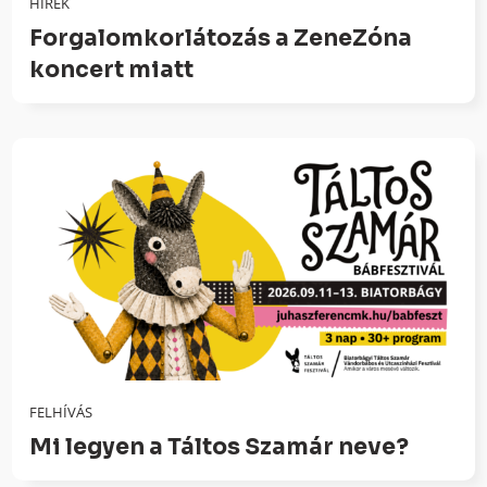
HÍREK
Forgalomkorlátozás a ZeneZóna
koncert miatt
FELHÍVÁS
Mi legyen a Táltos Szamár neve?