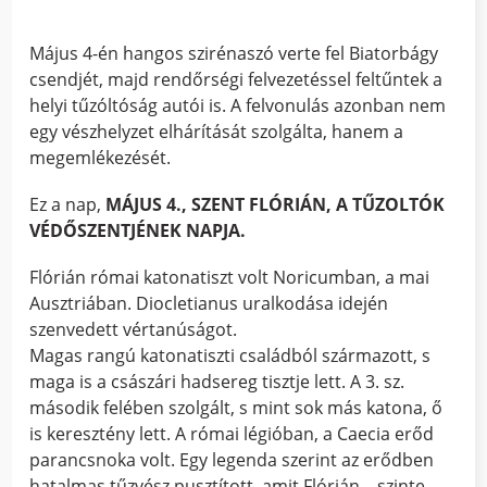
Május 4-én hangos szirénaszó verte fel Biatorbágy
csendjét, majd rendőrségi felvezetéssel feltűntek a
helyi tűzóltóság autói is. A felvonulás azonban nem
egy vészhelyzet elhárítását szolgálta, hanem a
megemlékezését.
Ez a nap,
MÁJUS 4., SZENT FLÓRIÁN, A TŰZOLTÓK
VÉDŐSZENTJÉNEK NAPJA.
Flórián római katonatiszt volt Noricumban, a mai
Ausztriában. Diocletianus uralkodása idején
szenvedett vértanúságot.
Magas rangú katonatiszti családból származott, s
maga is a császári hadsereg tisztje lett. A 3. sz.
második felében szolgált, s mint sok más katona, ő
is keresztény lett. A római légióban, a Caecia erőd
parancsnoka volt. Egy legenda szerint az erődben
hatalmas tűzvész pusztított, amit Flórián – szinte