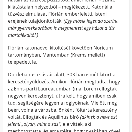
kilátástalan helyzetből – megfékezett. Katonái a
tűzvész elmúlását Flórián emberfeletti, isteni
erejének tulajdonították.
(Egy másik legenda szerint
már gyermekkorában is megmentett egy házat a tűz
martalékaitól.)
Flórián katonaévei kitöltését követően Noricum
tartományban, Mantemban (Krems mellett)
telepedett le.
Diocletianus császár alatt, 303-ban ismét kitört a
keresztényüldözés. Amikor Flórián megtudta, hogy
az Enns-parti Laureacumban (ma: Lorch) elfogtak
negyven keresztényt, útra kelt, hogy amiben csak
tud, segítségére legyen a foglyoknak. Mielőtt még
beért volna a városba, önként föltárta keresztény
voltát. Elfogták és Aquilinus bíró
(akinek a neve azt
jelenti „olyan, mint a sas”)
elé vitték, aki
megbotoztatta, és arra ítélte, hogy nyakában kővel