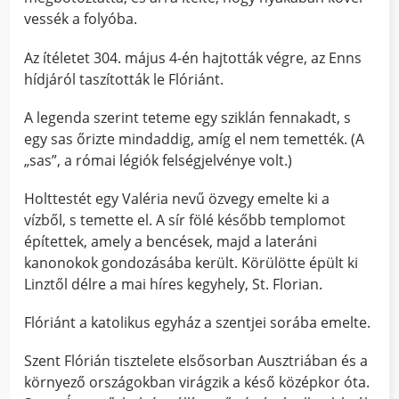
vessék a folyóba.
Az ítéletet 304. május 4-én hajtották végre, az Enns
hídjáról taszították le Flóriánt.
A legenda szerint teteme egy sziklán fennakadt, s
egy sas őrizte mindaddig, amíg el nem temették. (A
„sas”, a római légiók felségjelvénye volt.)
Holttestét egy Valéria nevű özvegy emelte ki a
vízből, s temette el. A sír fölé később templomot
építettek, amely a bencések, majd a lateráni
kanonokok gondozásába került. Körülötte épült ki
Linztől délre a mai híres kegyhely, St. Florian.
Flóriánt a katolikus egyház a szentjei sorába emelte.
Szent Flórián tisztelete elsősorban Ausztriában és a
környező országokban virágzik a késő középkor óta.