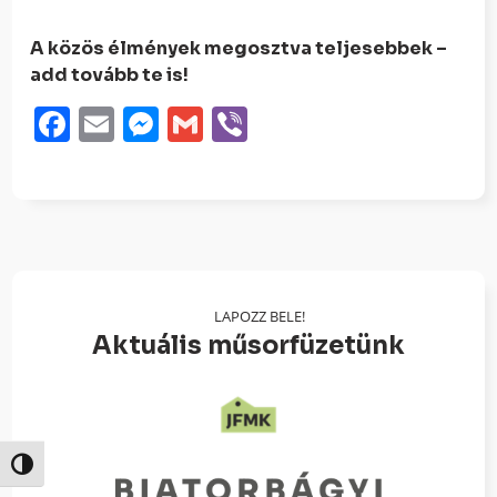
A közös élmények megosztva teljesebbek –
add tovább te is!
Facebook
Email
Messenger
Gmail
Viber
LAPOZZ BELE!
Aktuális műsorfüzetünk
Nagy kontraszt váltása