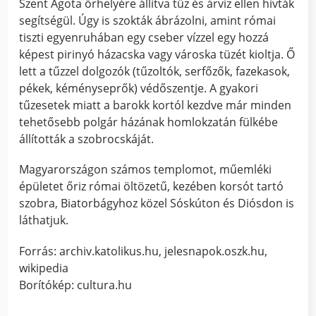
Szent Ágota őrhelyére állítva tűz és árvíz ellen hívták
segítségül. Úgy is szokták ábrázolni, amint római
tiszti egyenruhában egy cseber vízzel egy hozzá
képest pirinyó házacska vagy városka tüzét kioltja. Ő
lett a tűzzel dolgozók (tűzoltók, serfőzők, fazekasok,
pékek, kéményseprők) védőszentje. A gyakori
tűzesetek miatt a barokk kortól kezdve már minden
tehetősebb polgár házának homlokzatán fülkébe
állították a szobrocskáját.
Magyarországon számos templomot, műemléki
épületet őriz római öltözetű, kezében korsót tartó
szobra, Biatorbágyhoz közel Sóskúton és Diósdon is
láthatjuk.
Forrás: archiv.katolikus.hu, jelesnapok.oszk.hu,
wikipedia
Borítókép: cultura.hu