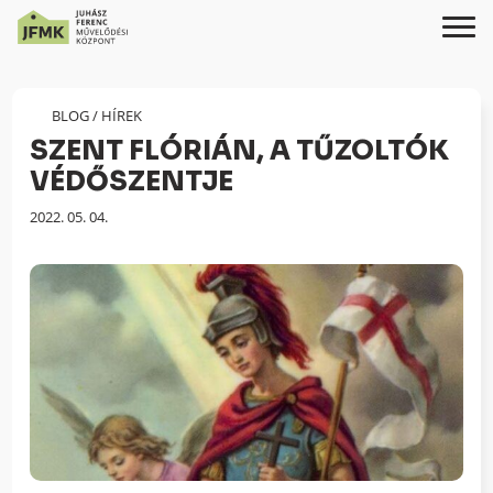
Skip
Ugrás
to
a
Content
navigációhoz
BLOG
/
HÍREK
SZENT FLÓRIÁN, A TŰZOLTÓK
VÉDŐSZENTJE
Megjelenés
2022. 05. 04.
dátuma: