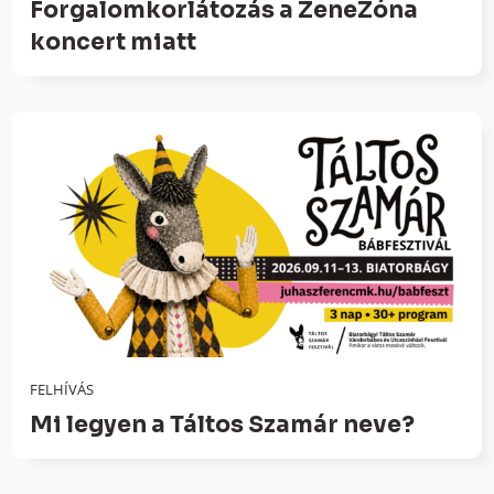
Forgalomkorlátozás a ZeneZóna
koncert miatt
FELHÍVÁS
Mi legyen a Táltos Szamár neve?