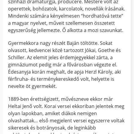
színházi dramaturgja, producere. Mestere volt az
operettek, bohózatok, karcolatok, novellák írásának.
Mindenki számára kényelmesen “hordhatóvá tette”
a magyar nyelvet, műveit szellemesen összetett
egyszerűség jellemezte. Ő alkotta a mozi szavunkat.
Gyermekkora nagy részét Baján töltötte. Sokat
olvasott, kedvencei közé tartozott Jókai, Goethe és
Schiller. Az elemit jeles érdemjegyekkel zárta, a
gimnáziumot pedig már a fővárosban végezte el.
Édesanyja korán meghalt, de apja Herzl Károly, aki
férfiruha- és terménykereskedő volt, helyette is
nevelte öt gyermekét.
1889-ben érettségizett, művészneve ekkor már
Heltai Jenő volt. Korai versei ekkoriban jelentek meg
olyan lapokban, amiket diákok nemigen
olvashattak… első megjelent versei egyszerre voltak
sikeresek és botrányosak, de leginkább