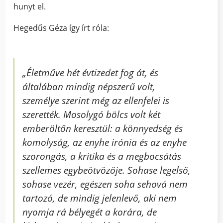
hunyt el.
Hegedűs Géza így írt róla:
„
Életműve hét évtizedet fog át, és
általában mindig népszerű volt,
személye szerint még az ellenfelei is
szerették. Mosolygó bölcs volt két
emberöltőn keresztül: a könnyedség és
komolyság, az enyhe irónia és az enyhe
szorongás, a kritika és a megbocsátás
szellemes egybeötvözője. Sohase legelső,
sohase vezér, egészen soha sehová nem
tartozó, de mindig jelenlevő, aki nem
nyomja rá bélyegét a korára, de