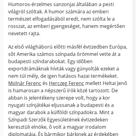
Humoros-érzelmes sanzonjai általában a pesti
világról szóltak. A humor számára az emberi
természet elfogadásából eredt, nem szólta le a
rosszat, az emberi gyengeséget, hanem megértően
nevetett rajta.
Az első világháború előtti másfél évtizedben Európa,
sőt Amerika számos színpada örömmel vette át a
budapesti színdarabokat. Egy időben
exportdrámáknak hívták vagy gúnyolták ezeket a
nem túl mély, de igen hatásos hazai termékeket.
Molnár Ferenc
és
Herczeg Ferenc
mellett Heltai Jenő
is hamarosan a népszerű írók közé tartozott. De
abban is jelentékeny szerepe volt, hogy a kor
nyugati színjátékai eljussanak a budapesti és a
magyar darabok a külföldi színpadokra. Mint a
Színpadi Szerzők Egyesületének évtizedeken
keresztüli elnöke, ő volt a magyar irodalom
diplomatája. És bármikor bárkinek az érdekében