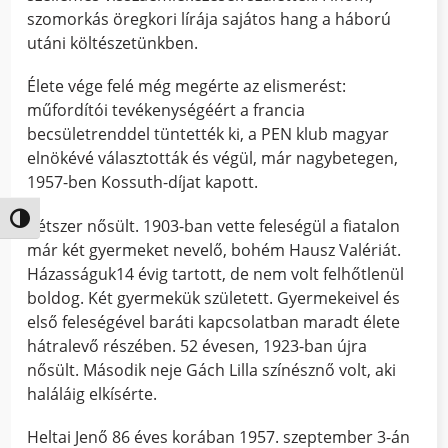
szomorkás öregkori lírája sajátos hang a háború
utáni költészetünkben.
Élete vége felé még megérte az elismerést:
műfordítói tevékenységéért a francia
becsületrenddel tüntették ki, a PEN klub magyar
elnökévé választották és végül, már nagybetegen,
1957-ben Kossuth-díjat kapott.
Nagy kontraszt váltása
Kétszer nősült. 1903-ban vette feleségül a fiatalon
már két gyermeket nevelő, bohém Hausz Valériát.
Házasságuk14 évig tartott, de nem volt felhőtlenül
boldog. Két gyermekük született. Gyermekeivel és
első feleségével baráti kapcsolatban maradt élete
hátralevő részében. 52 évesen, 1923-ban újra
nősült. Második neje Gách Lilla színésznő volt, aki
haláláig elkísérte.
Heltai Jenő 86 éves korában 1957. szeptember 3-án