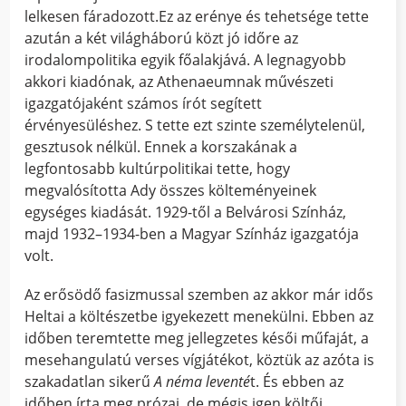
lelkesen fáradozott.Ez az erénye és tehetsége tette
azután a két világháború közt jó időre az
irodalompolitika egyik főalakjává. A legnagyobb
akkori kiadónak, az Athenaeumnak művészeti
igazgatójaként számos írót segített
érvényesüléshez. S tette ezt szinte személytelenül,
gesztusok nélkül. Ennek a korszakának a
legfontosabb kultúrpolitikai tette, hogy
megvalósította Ady összes költeményeinek
egységes kiadását. 1929-től a Belvárosi Színház,
majd 1932–1934-ben a Magyar Színház igazgatója
volt.
Az erősödő fasizmussal szemben az akkor már idős
Heltai a költészetbe igyekezett menekülni. Ebben az
időben teremtette meg jellegzetes késői műfaját, a
mesehangulatú verses vígjátékot, köztük az azóta is
szakadatlan sikerű
A néma leventé
t. És ebben az
időben írta meg prózai, de mégis igen költői