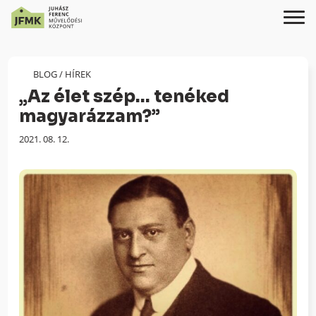
Skip
Ugrás
to
a
Content
navigációhoz
BLOG
/
HÍREK
„Az élet szép… tenéked
magyarázzam?”
Megjelenés
2021. 08. 12.
dátuma: