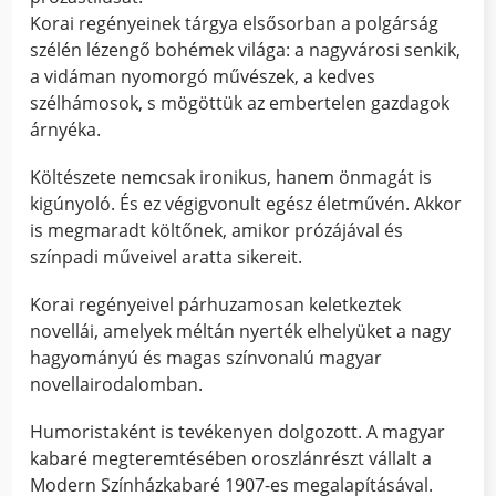
Korai regényeinek tárgya elsősorban a polgárság
szélén lézengő bohémek világa: a nagyvárosi senkik,
a vidáman nyomorgó művészek, a kedves
szélhámosok, s mögöttük az embertelen gazdagok
árnyéka.
Költészete nemcsak ironikus, hanem önmagát is
kigúnyoló. És ez végigvonult egész életművén. Akkor
is megmaradt költőnek, amikor prózájával és
színpadi műveivel aratta sikereit.
Korai regényeivel párhuzamosan keletkeztek
novellái, amelyek méltán nyerték elhelyüket a nagy
hagyományú és magas színvonalú magyar
novellairodalomban.
Humoristaként is tevékenyen dolgozott. A magyar
kabaré megteremtésében oroszlánrészt vállalt a
Modern Színházkabaré 1907-es megalapításával.