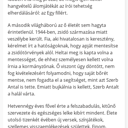
hangvételű álomjátékát az írói tehetség
elherdálásáról: az Egy fillért.
A második világháború az ő életét sem hagyta
érintetlenül. 1944-ben, zsidó származása miatt
veszélybe került. Fia, aki hivatalosan is keresztény,
kérelmet írt a hatóságoknak, hogy apját mentesítse
a zsidótörvények alól. Heltai meg is kapta volna a
mentességet, de ehhez személyesen kellett volna
írnia a kormányzónak. Ő viszont úgy döntött, nem
fog kivételezésért folyamodni, hogy saját bőrét
mentse, nem fogadta el a segítséget, mint azt Szerb
Antal is tette. Emiatt bujkálnia is kellett, Szerb Antalt
a halál várta.
Hetvennégy éves fővel érte a felszabadulás, kitűnő
szervezete és egészséges lelke kibírt mindent. Élete
utolsó tizenkét évében új versek, színjátékok,
szellemes visszaemlékezések születtek. Finom,