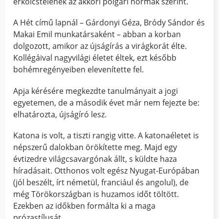
erkölcstelenek az akkori polgári normák szerint.
A Hét című lapnál – Gárdonyi Géza, Bródy Sándor és
Makai Emil munkatársaként – abban a korban
dolgozott, amikor az újságírás a virágkorát élte.
Kollégáival nagyvilági életet éltek, ezt később
bohémregényeiben elevenítette fel.
Apja kérésére megkezdte tanulmányait a jogi
egyetemen, de a második évet már nem fejezte be:
elhatározta, újságíró lesz.
Katona is volt, a tiszti rangig vitte. A katonaéletet is
népszerű dalokban örökítette meg. Majd egy
évtizedre világcsavargónak állt, s küldte haza
híradásait. Otthonos volt egész Nyugat-Európában
(jól beszélt, írt németül, franciául és angolul), de
még Törökországban is huzamos időt töltött.
Ezekben az időkben formálta ki a maga
prózastílusát.