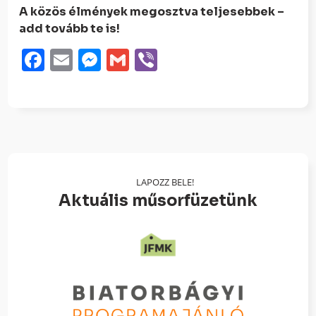
A közös élmények megosztva teljesebbek –
add tovább te is!
Facebook
Email
Messenger
Gmail
Viber
LAPOZZ BELE!
Aktuális műsorfüzetünk