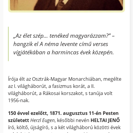
„Az élet szép… tenéked magyarázzam?” –
hangzik el
A néma levente
című verses
vígjátékában a harmincas évek közepén.
Írója élt az Osztrák-Magyar Monarchiában, megélte
az I. világháborút, a fasizmus korát, a II.
világháborút, a Rákosai korszakot, s tanúja volt
1956-nak.
150 évvel ezelőtt, 1871. augusztus 11-én Pesten
született
Herzl Eugen
, későbbi nevén
HELTAI JENŐ
író, költő, újságíró, s a két világháború közötti évek