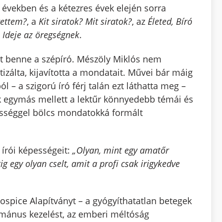
 években és a kétezres évek elején sorra
rettem?
, a
Kit siratok? Mit siratok?
, az
Életed, Bíró
z
Ideje az öregségnek
.
dt benne a szépíró. Mészöly Miklós nem
itizálta, kijavította a mondatait. Művei bár máig
– a szigorú író férj talán ezt láthatta meg –
 egymás mellett a lektűr könnyedebb témái és
ességgel bölcs mondatokká formált
 írói képességeit:
„Olyan, mint egy amatőr
g egy olyan cselt, amit a profi csak irigykedve
ospice Alapítványt – a gyógyíthatatlan betegek
humánus kezelést, az emberi méltóság