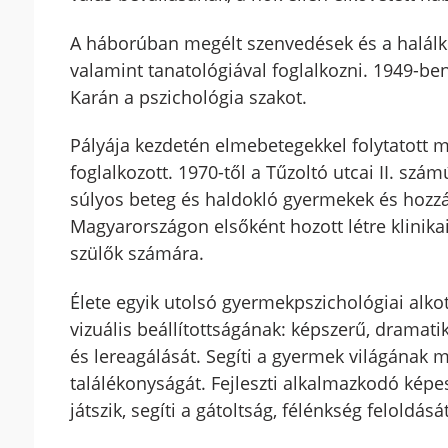
A háborúban megélt szenvedések és a halálkö
valamint tanatológiával foglalkozni. 1949-b
Karán a pszichológia szakot.
Pályája kezdetén elmebetegekkel folytatott m
foglalkozott. 1970-től a Tűzoltó utcai II. sz
súlyos beteg és haldokló gyermekek és hozzá
Magyarországon elsőként hozott létre klinikai
szülők számára.
Élete egyik utolsó gyermekpszichológiai alk
vizuális beállítottságának: képszerű, dramatik
és lereagálását. Segíti a gyermek világának
találékonyságát. Fejleszti alkalmazkodó képes
játszik, segíti a gátoltság, félénkség feloldását