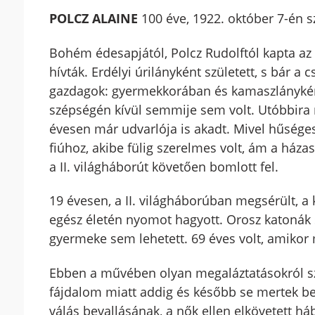
POLCZ ALAINE
100 éve, 1922. október 7-én sz
Bohém édesapjától, Polcz Rudolftól kapta az 
hívták. Erdélyi úrilányként született, s bár a
gazdagok: gyermekkorában és kamaszlányként i
szépségén kívül semmije sem volt. Utóbbira n
évesen már udvarlója is akadt. Mivel hűséges
fiúhoz, akibe fülig szerelmes volt, ám a há
a II. világháborút követően bomlott fel.
19 évesen, a II. világháborúban megsérült, a k
egész életén nyomot hagyott. Orosz katonák 
gyermeke sem lehetett. 69 éves volt, amikor
Ebben a művében olyan megaláztatásokról sz
fájdalom miatt addig és később se mertek bes
válás bevallásának, a nők ellen elkövetett h