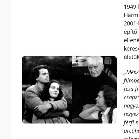
1949-
Harmo
2001-
építő
ellen
keres
életük
„Mész
filmbe
fess f
csapzo
nagyob
jegyez
férfi 
arcáho