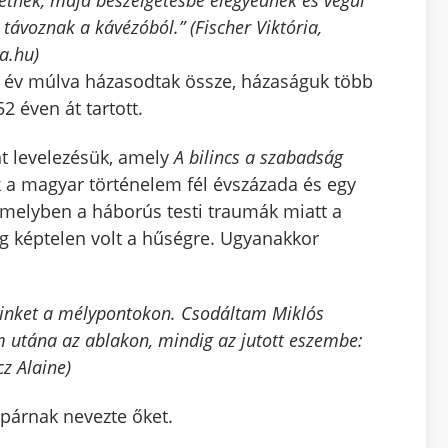
etnek, majd beszélgetésbe elegyednek és végül
 távoznak a kávézóból.” (Fischer Viktória,
a.hu)
 év múlva házasodtak össze, házaságuk több
2 éven át tartott.
nt levelezésük, amely
A bilincs a szabadság
ik a magyar történelem fél évszázada és egy
melyben a háborús testi traumák miatt a
ig képtelen volt a hűségre. Ugyanakkor
 minket a mélypontokon. Csodáltam Miklós
em utána az ablakon, mindig az jutott eszembe:
cz Alaine)
rpárnak nevezte őket.