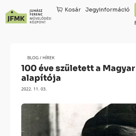
Kosár
Jegyinformáció
Skip
Ugrás
to
a
Content
navigációhoz
BLOG
/
HÍREK
100 éve született a Magya
alapítója
Megjelenés
2022. 11. 03.
dátuma: