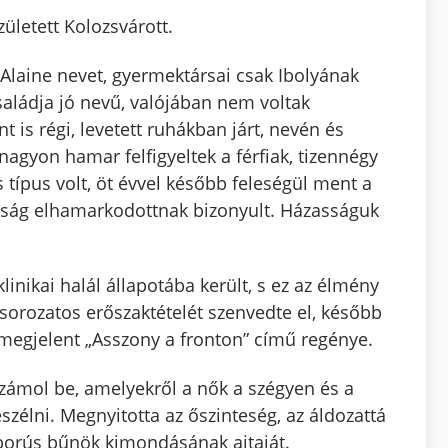
ületett Kolozsvárott.
Alaine nevet, gyermektársai csak Ibolyának
 családja jó nevű, valójában nem voltak
s régi, levetett ruhákban járt, nevén és
agyon hamar felfigyeltek a férfiak, tizennégy
 típus volt, öt évvel később feleségül ment a
zasság elhamarkodottnak bizonyult. Házasságuk
linikai halál állapotába került, s ez az élmény
sorozatos erőszaktételét szenvedte el, később
 megjelent „Asszony a fronton” című regénye.
ámol be, amelyekről a nők a szégyen és a
zélni. Megnyitotta az őszinteség, az áldozattá
áborús bűnök kimondásának ajtaját.