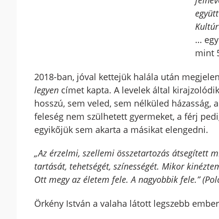
felnev
együtt
Kultúr
… egy
mint 5
2018-ban, jóval kettejük halála után megjele
legyen
címet kapta. A levelek által kirajzolód
hosszú, sem veled, sem nélküled házasság, a
feleség nem szülhetett gyermeket, a férj ped
egyikőjük sem akarta a másikat elengedni.
„Az érzelmi, szellemi összetartozás átsegített
tartását, tehetségét, színességét. Mikor kinézt
Ott megy az életem fele. A nagyobbik fele.” (Pol
Örkény István a valaha látott legszebb embe