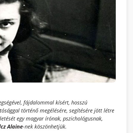
egségével, fájdalommal kísért, hosszú
tósággal történő megélésére, segítésére jött létre
etését egy magyar írónak, pszichológusnak,
lcz Alaine
-nek köszönhetjük.