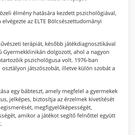
zeli élmény hatására kezdett pszichológiával,
en elvégezte az ELTE Bölcsészettudományi
űvészeti terápiát, később játékdiagnosztikával
ámú Gyermekklinikán dolgozott, ahol a nagyon
tartozóik pszichológusa volt. 1976-ban
 osztályon játszószobát, illetve külön szobát a
otása egy bábteszt, amely megfelel a gyermekek
us, jelképes, biztosítja az érzelmek kivetítését
 megismerését, megfigyelőképességét,
ségét, amikor a játékot segítő felnőttel együtt
.