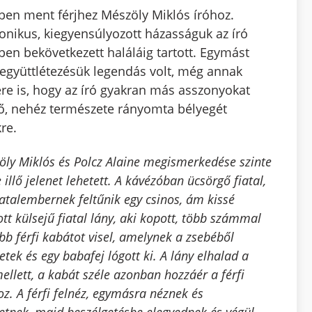
ben ment férjhez Mészöly Miklós íróhoz.
nikus, kiegyensúlyozott házasságuk az író
ben bekövetkezett haláláig tartott. Egymást
 együttlétezésük legendás volt, még annak
ére is, hogy az író gyakran más asszonyokat
ő, nehéz természete rányomta bélyegét
re.
öly Miklós és Polcz Alaine megismerkedése szinte
 illő jelenet lehetett. A kávézóban ücsörgő fiatal,
iatalembernek feltűnik egy csinos, ám kissé
tt külsejű fiatal lány, aki kopott, több számmal
b férfi kabátot visel, amelynek a zsebéből
etek és egy babafej lógott ki. A lány elhalad a
mellett, a kabát széle azonban hozzáér a férfi
z. A férfi felnéz, egymásra néznek és