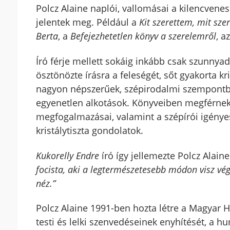
Polcz Alaine naplói, vallomásai a kilencvenes
jelentek meg. Például a
Kit szerettem, mit sze
Berta
, a
Befejezhetetlen könyv a szerelemről
, a
Író férje mellett sokáig inkább csak szunnya
ösztönözte írásra a feleségét, sőt gyakorta kr
nagyon népszerűek, szépirodalmi szempontból 
egyenetlen alkotások. Könyveiben megférnek
megfogalmazásai, valamint a szépírói igény
kristálytiszta gondolatok.
Kukorelly Endre
író így jellemezte Polcz Alaine
focista, aki a legtermészetesebb módon visz végi
néz.”
Polcz Alaine 1991-ben hozta létre a Magyar H
testi és lelki szenvedéseinek enyhítését, a 