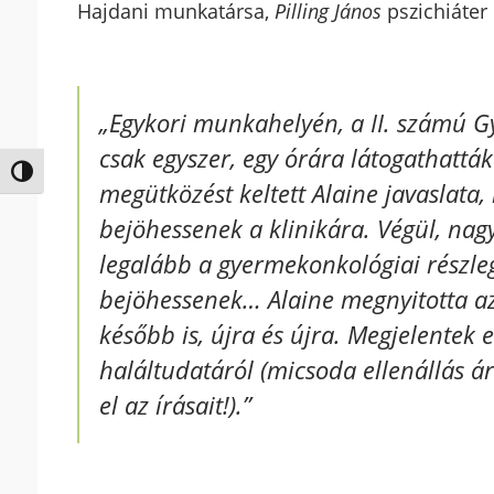
Hajdani munkatársa,
Pilling János
pszichiáter 
„Egykori munkahelyén, a II. számú G
csak egyszer, egy órára látogathattá
Nagy kontraszt váltása
megütközést keltett Alaine javaslata
bejöhessenek a klinikára. Végül, nag
legalább a gyermekonkológiai részle
bejöhessenek… Alaine megnyitotta az 
később is, újra és újra. Megjelentek 
haláltudatáról (micsoda ellenállás ár
el az írásait!).”