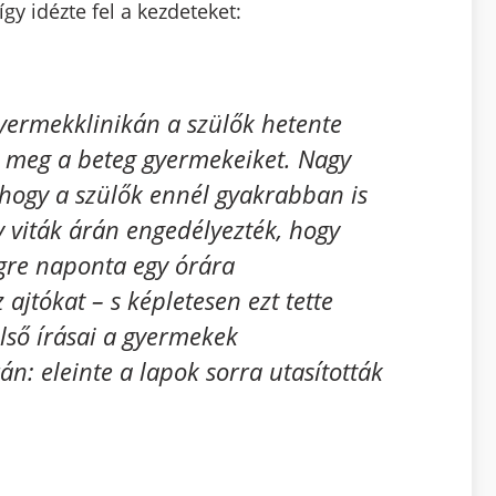
így idézte fel a kezdeteket:
yermekklinikán a szülők hetente
k meg a beteg gyermekeiket. Nagy
, hogy a szülők ennél gyakrabban is
y viták árán engedélyezték, hogy
gre naponta egy órára
ajtókat – s képletesen ezt tette
első írásai a gyermekek
án: eleinte a lapok sorra utasították